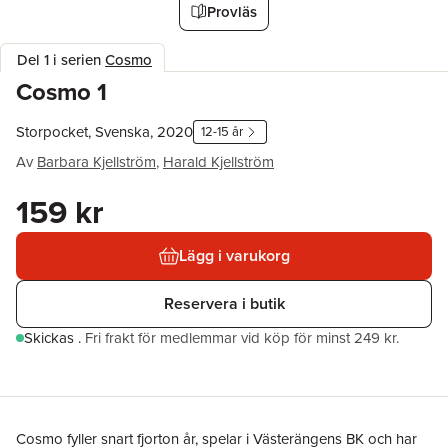
Provläs
Del 1 i serien
Cosmo
Cosmo 1
Storpocket, Svenska, 2020
12-15 år
Av
Barbara Kjellström
,
Harald Kjellström
159 kr
Lägg i varukorg
Reservera i butik
Skickas
.
Fri frakt för medlemmar vid köp för minst 249 kr.
Cosmo fyller snart fjorton år, spelar i Västerängens BK och har