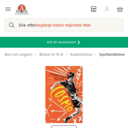
Sök efter
läsglädje bland miljontals titlar
Allt till skolstarten! ❯
Barn och ungdom
Böcker 12-15 år
Kapitelböcker
Sportberättelser