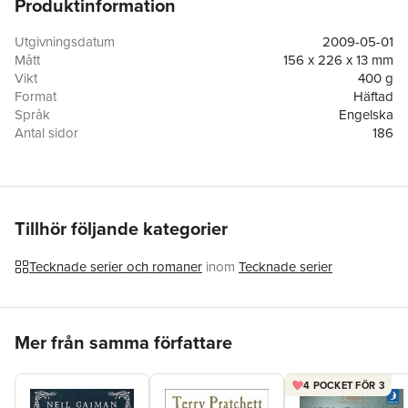
Produktinformation
Utgivningsdatum
2009-05-01
Mått
156 x 226 x 13 mm
Vikt
400 g
Format
Häftad
Språk
Engelska
Antal sidor
186
Förlag
Harpercollins Childrens Books
Illustratör
P. Craig Russell
ISBN
9780060825454
Tillhör följande kategorier
Tecknade serier och romaner
inom
Tecknade serier
Hoppa över listan
Mer från samma författare
4 POCKET FÖR 3