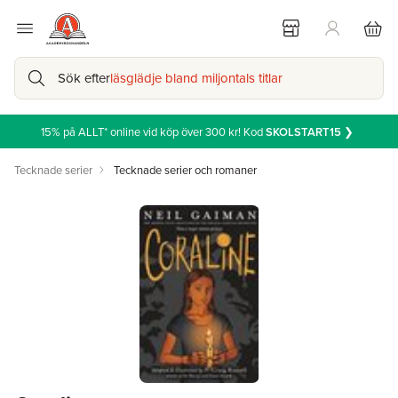
Sök efter
läsglädje bland miljontals titlar
15% på ALLT* online vid köp över 300 kr! Kod
SKOLSTART15
❯
Tecknade serier
Tecknade serier och romaner