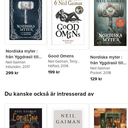
Nordiska myter :
Good Omens
från Yggdrasil till
Nordiska myter :
Neil Gaiman
,
Terry
Ragnarök
Neil Gaiman
från Yggdrasil till
Pratchett
Häftad
, 2014
Inbunden
, 2017
Ragnarök
Neil Gaiman
199 kr
299 kr
Pocket
, 2018
129 kr
Hoppa över listan
Du kanske också är intresserad av