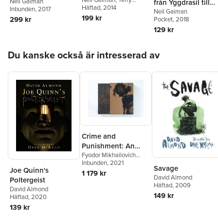
Ragnarök
Neil Gaiman
från Yggdrasil till
Pratchett
Häftad
, 2014
Inbunden
, 2017
Ragnarök
Neil Gaiman
199 kr
299 kr
Pocket
, 2018
129 kr
Hoppa över listan
Du kanske också är intresserad av
Crime and
Punishment: An
Illuminated Edition
Fyodor Mikhailovich
Dostoevsky
Inbunden
, 2021
Savage
Joe Quinn's
1 179 kr
David Almond
Poltergeist
Häftad
, 2009
David Almond
149 kr
Häftad
, 2020
139 kr