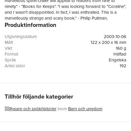
marvellous spine-chiller will appeal to readers from nine to
ninety." - "Books for Keeps". "I was looking forward to "Coraline",
and I wasn't disappointed. In fact, I was enthralled. This is a
marvellously strange and scary book." - Philip Pullman,
Produktinformation
"Guardian". "If any writer can get the guys to read about the
girls, it should be Neil Gaiman. His new novel "Coraline" is a
dreamlike adventure. For all its gripping nightmare imagery, this
Utgivningsdatum
2003-10-06
is actually a conventional fairy story with a moral." - "Daily
Mått
122 x 200 x 16 mm
Telegraph". Stephen King once called Neil Gaiman 'a treasure-
Vikt
160 g
house of stories' and, in this wonderful novel, which has been
Format
Häftad
likened to both "Alice in Wonderland" and the "Narnia
Språk
Engelska
Chronicles", we get to see Neil at his storytelling best.
Antal sidor
192
Förlag
Bloomsbury Publishing PLC
Illustratör
Dave McKean
,
Dave Mckean
ISBN
9780747562108
Utmärkelser
Winner of British Science Fiction Association Award
for Best Short Fiction 2003
Tillhör följande kategorier
Rysare och spökhistorier
inom
Barn och ungdom