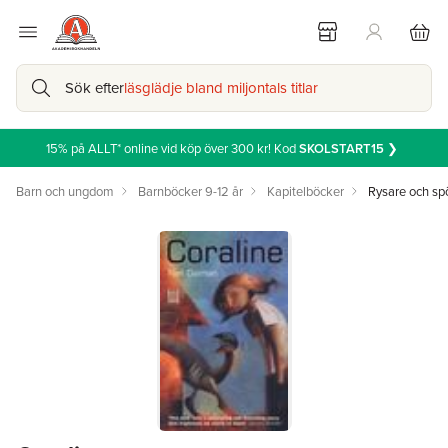
Sök efter
läsglädje bland miljontals titlar
15% på ALLT* online vid köp över 300 kr! Kod
SKOLSTART15
❯
Barn och ungdom
Barnböcker 9-12 år
Kapitelböcker
Rysare och spö