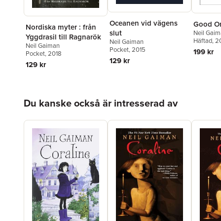
Oceanen vid vägens
Good O
Nordiska myter : från
slut
Neil Gai
Yggdrasil till Ragnarök
Häftad
, 2
Neil Gaiman
Neil Gaiman
Pocket
, 2015
199 kr
Pocket
, 2018
129 kr
129 kr
Hoppa över listan
Du kanske också är intresserad av