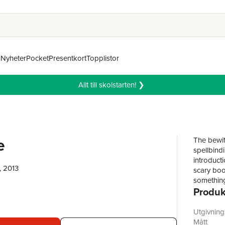
n
Nyheter
Pocket
Presentkort
Topplistor
Allt till skolstarten! ❯
e
The bewit
spellbindi
introducti
, 2013
scary boo
something
Produk
cat that 
Miss Spin
leaves. It
Utgivnin
drawing r
Mått