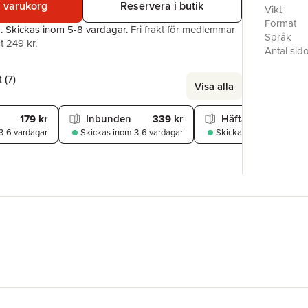
i varukorg
Reservera i butik
papery sk
Vikt
her to st
Format
a.
Skickas
inom 5-8 vardagar
.
Fri frakt för medlemmar
that door
Språk
t 249 kr.
novel is p
Antal sid
guarantee
Förlag
Illustratör
 (
7
)
Visa alla
ISBN
179 kr
Inbunden
339 kr
Häftad
159
3-6 vardagar
Skickas
inom 3-6 vardagar
Skickas
inom 5-8 varda