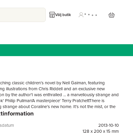
Välj butik
ching classic children’s novel by Neil Gaiman, featuring
ng illustrations from Chris Riddell and an exclusive new
on by the author'I was enthralled ... a marvellously strange and
k' Philip Pullman'A masterpiece' Terry PratchettThere is
 strange about Coraline’s new home. It’s not the mist, or the
tinformation
always seems to be watching her, nor the signs of danger that
k and Miss Forcible, her new neighbours, read in the tea
’s the other house – the one behind the old door in the
gsdatum
2013-10-10
oom.Another mother and father with black-button eyes and
128 x 200 x 15 mm