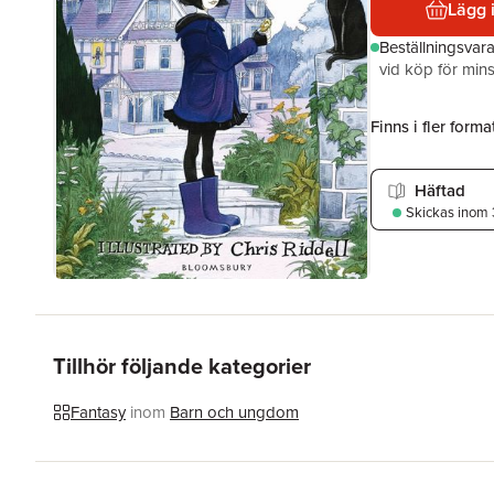
Lägg 
Beställningsvar
vid köp för mins
Finns i fler format
Häftad
Skickas
inom 
Tillhör följande kategorier
Fantasy
inom
Barn och ungdom