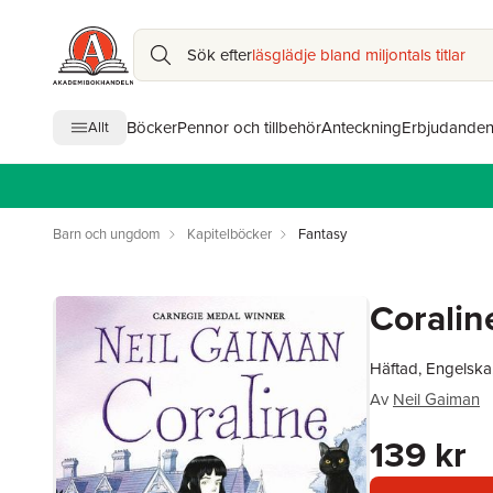
Sök efter
läsglädje bland miljontals titlar
Böcker
Pennor och tillbehör
Anteckning
Erbjudande
Allt
Barn och ungdom
Kapitelböcker
Fantasy
Coralin
Häftad, Engelska
Av
Neil Gaiman
139 kr