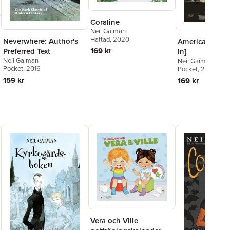
Coraline
Neil Gaiman
Häftad
, 2020
Neverwhere: Author's
American Gods 
169 kr
Preferred Text
In]
Neil Gaiman
Neil Gaiman
Pocket
, 2016
Pocket
, 2017
159 kr
169 kr
Vera och Ville