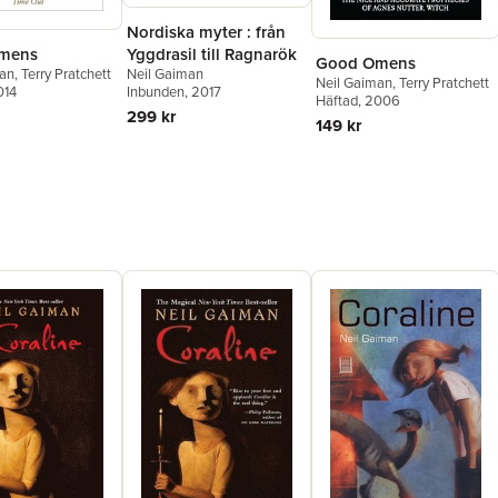
Nordiska myter : från
Yggdrasil till Ragnarök
mens
Good Omens
Neil Gaiman
man
,
Terry Pratchett
Neil Gaiman
,
Terry Pratchett
Inbunden
, 2017
014
Häftad
, 2006
299 kr
149 kr