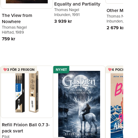
Equality and Partiality
Thomas Nagel
Other Minds
Inbunden
, 1991
The View from
Thomas Nagel
3 939 kr
Inbunden
, 1995
Nowhere
2 679 kr
Thomas Nagel
Häftad
, 1989
759 kr
3 FÖR 2 FRIXION
NYHET
4 POCKET FÖR 
Refill Frixion Ball 0.7 3-
pack svart
Pilot