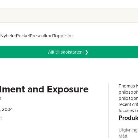
n
Nyheter
Pocket
Presentkort
Topplistor
Allt till skolstarten! ❯
lment and Exposure
Thomas Na
philosoph
s
philosophi
recent cri
, 2004
focuses on
Produk
issues, s
l
section, R
and inclu
Utgivnin
among oth
Mått