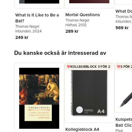
What Do
Mortal Questions
What Is It Like to Be a
Thomas N
Thomas Nagel
Bat?
Inbunden
Häftad
, 2012
Thomas Nagel
569 kr
289 kr
Inbunden
, 2024
249 kr
Hoppa över listan
Du kanske också är intresserad av
KOLLEGIEBLOCK 3 FÖR 2
3 FÖR 
Kulspet
Ball Clic
Kollegieblock A4
raderba
Pilot