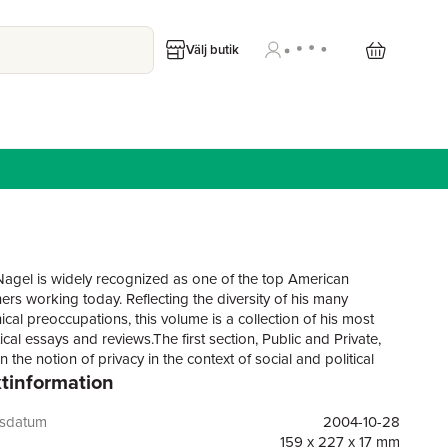
Välj butik
gel is widely recognized as one of the top American
ers working today. Reflecting the diversity of his many
cal preoccupations, this volume is a collection of his most
tical essays and reviews.The first section, Public and Private,
 the notion of privacy in the context of social and political
tinformation
uch as the impeachment of President Clinton. The second
ight and Wrong, discusses moral, political and legal theory,
des pieces on John Rawls, G.A. Cohen, and T.M. Scanlon,
gsdatum
2004-10-28
ers. The final section, Mind and Reality, features discussions
159 x 227 x 17 mm