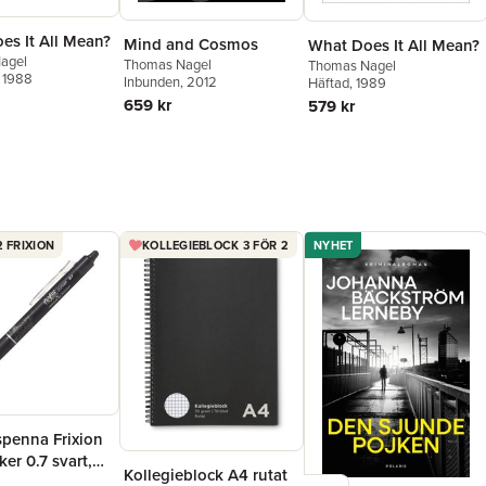
es It All Mean?
Mind and Cosmos
What Does It All Mean?
agel
Thomas Nagel
Thomas Nagel
, 1988
Inbunden
, 2012
Häftad
, 1989
659 kr
579 kr
2 FRIXION
KOLLEGIEBLOCK 3 FÖR 2
NYHET
spenna Frixion
ker 0.7 svart,
Kollegieblock A4 rutat
r