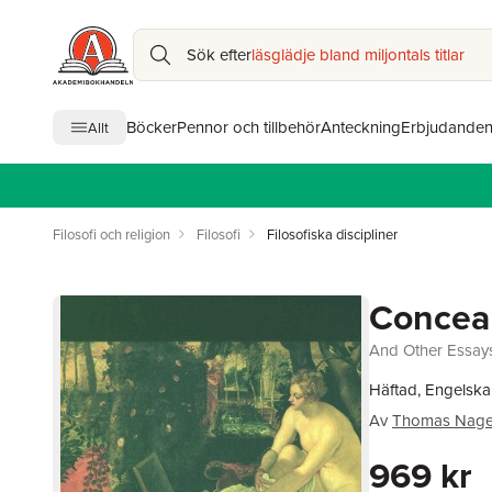
Sök efter
läsglädje bland miljontals titlar
Böcker
Pennor och tillbehör
Anteckning
Erbjudande
Allt
Filosofi och religion
Filosofi
Filosofiska discipliner
Concea
And Other Essay
Häftad, Engelska
Av
Thomas Nage
969 kr