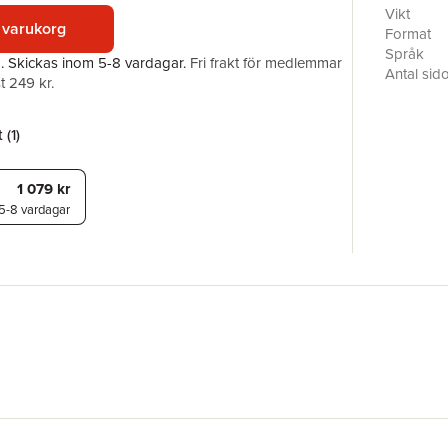
of Richar
Vikt
 varukorg
with a su
Format
characteri
Språk
a.
Skickas
inom 5-8 vardagar
.
Fri frakt för medlemmar
underlying
Antal sid
t 249 kr.
Förlag
ISBN
 (
1
)
1 079 kr
5-8 vardagar