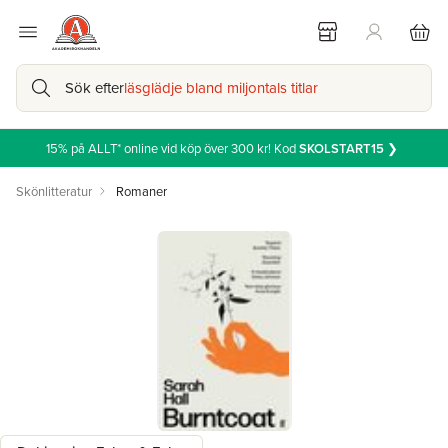
Sök efter
läsglädje bland miljontals titlar
15% på ALLT* online vid köp över 300 kr! Kod
SKOLSTART15
❯
Skönlitteratur
Romaner