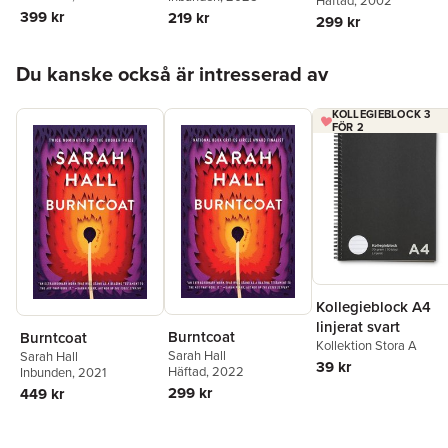
Häftad
, 2002
399 kr
219 kr
299 kr
Hoppa över listan
Du kanske också är intresserad av
KOLLEGIEBLOCK 3
FÖR 2
Kollegieblock A4
linjerat svart
Burntcoat
Burntcoat
Kollektion Stora A
Sarah Hall
Sarah Hall
39 kr
Häftad
, 2022
Inbunden
, 2021
299 kr
449 kr