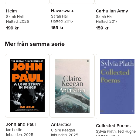
Haweswater
Helm
Carhullan Army
Sarah Hall
Sarah Hall
Sarah Hall
Häftad
, 2016
Häftad
, 2026
Häftad
, 2017
169 kr
199 kr
159 kr
Hoppa över listan
Mer från samma serie
John and Paul
Antarctica
Collected Poems
Ian Leslie
Claire Keegan
Sylvia Plath
,
Ted Hughe
Inbunden
, 2025
Inbunden
, 2025