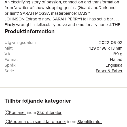
An electrifying story of passion, connection and transformation
from 'a writer of show-stopping genius' (Guardian).'Dark and
brilliant.' SARAH MOSS'A masterpience.' DAISY
JOHNSON'Extraordinary.' SARAH PERRY'Hall has set a bar . . .
Finely wrought, intellecutally brave and emotionally honest.'THE
Produktinformation
SCOTSMANIn the bedroom above her immense studio at
Burntcoat, the celebrated sculptor Edith Harkness is making her
final preparations. The symptoms are well known: her life will
Utgivningsdatum
2022-06-02
draw to an end in the coming days.Downstairs, the studio is a
Mått
129 x 198 x 13 mm
crucible glowing with memories and desire. It was here, when
Vikt
189 g
the first lockdown came, that she brought Halit. The lover she
Format
Häftad
barely knew. A presence from another culture. A doorway into a
Språk
Engelska
new and feverish world. 'Sarah Hall makes language shimmer
Serie
Faber & Faber
and burn . . . One of the finest writers at work today.'DAMON
Antal sidor
224
GALGUT'Wonderful . . . The writing goes down smoking hot
Förlag
Faber & Faber
onto the page.'ANDREW MILLER'I can think of no other British
ISBN
9780571329342
writer whose talent so consistently thrills, surprises and staggers
. . . With Burntcoat she has solidified her status as the literary
Tillhör följande kategorier
shining light we lesser souls aspire to.'BENJAMIN MYERS
Romaner
inom
Skönlitteratur
Moderna och samtida romaner
inom
Skönlitteratur