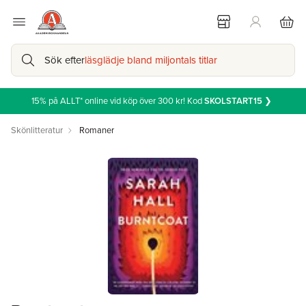
Sök efter
läsglädje bland miljontals titlar
15% på ALLT* online vid köp över 300 kr! Kod
SKOLSTART15
❯
Skönlitteratur
Romaner