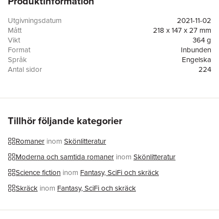
Produktinformation
Utgivningsdatum
2021-11-02
Mått
218 x 147 x 27 mm
Vikt
364 g
Format
Inbunden
Språk
Engelska
Antal sidor
224
Förlag
HarperCollins
ISBN
9780062657107
Tillhör följande kategorier
Romaner
inom
Skönlitteratur
Moderna och samtida romaner
inom
Skönlitteratur
Science fiction
inom
Fantasy, SciFi och skräck
Skräck
inom
Fantasy, SciFi och skräck