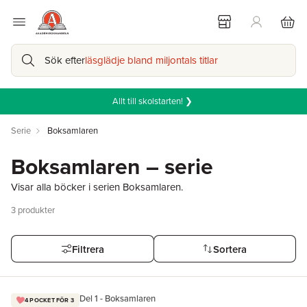
Sök efter
läsglädje bland miljontals titlar
Allt till skolstarten! ❯
Serie
Boksamlaren
Boksamlaren – serie
Visar alla böcker i serien Boksamlaren.
3
produkter
Filtrera
Sortera
Del 1 - Boksamlaren
4 POCKET FÖR 3