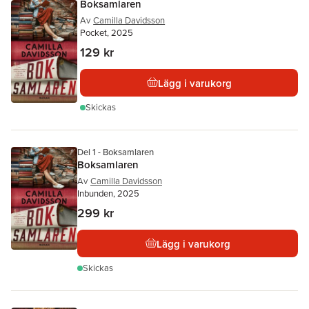
Boksamlaren
Av
Camilla Davidsson
Pocket, 2025
129 kr
Lägg i varukorg
Skickas
Del 1 - Boksamlaren
Boksamlaren
Av
Camilla Davidsson
Inbunden, 2025
299 kr
Lägg i varukorg
Skickas