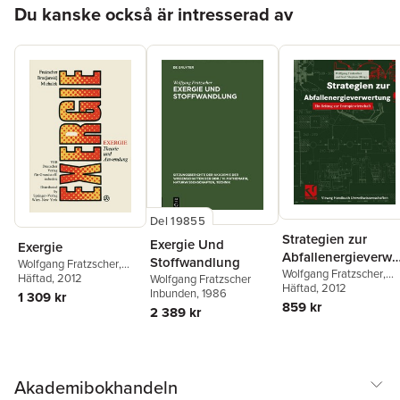
Hoppa över listan
Du kanske också är intresserad av
Del 19855
Strategien zur
Exergie Und
Exergie
Abfallenergieverwe
Stoffwandlung
Wolfgang Fratzscher
,
tung
Wolfgang Fratzscher
,
Viktor M. Brodjanskij
Häftad
, 2012
,
Wolfgang Fratzscher
Karl Stephan
Häftad
, 2012
,
Berlin-
Klaus Michalek
Inbunden
, 1986
1 309 kr
Brandenburgische
859 kr
2 389 kr
Akademie der
Wissenschaften
Akademibokhandeln