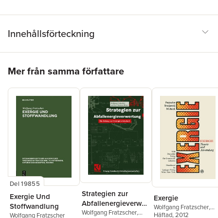
Innehållsförteckning
Hoppa över listan
Mer från samma författare
Del 19855
Strategien zur
Exergie Und
Exergie
Abfallenergieverwer
Stoffwandlung
Wolfgang Fratzscher
,
tung
Wolfgang Fratzscher
,
Viktor M. Brodjanskij
Häftad
, 2012
,
Wolfgang Fratzscher