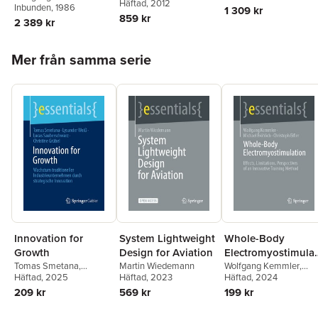
Karl Stephan
Häftad
, 2012
,
Berlin-
Klaus Michalek
Inbunden
, 1986
1 309 kr
Brandenburgische
859 kr
2 389 kr
Akademie der
Wissenschaften
Hoppa över listan
Mer från samma serie
Innovation for
System Lightweight
Whole-Body
Growth
Design for Aviation
Electromyostimulat
Tomas Smetana
,
Martin Wiedemann
on
Wolfgang Kemmler
,
Lysander Weiß
Häftad
, 2025
,
Lucas
Häftad
, 2023
Michael Fröhlich
Häftad
, 2024
,
Sauberschwarz
,
Christoph Eifler
209 kr
569 kr
199 kr
Christine Grübel