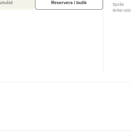
utsåld
Reservera i butik
Språk
Antal sid
Upplaga
Förlag
Medarbet
ISBN
Miljömärk