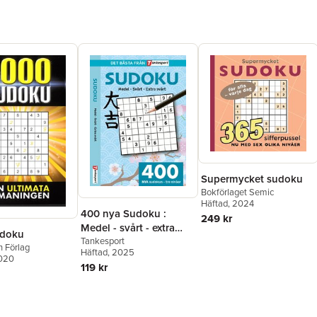
Supermycket sudoku
Bokförlaget Semic
Häftad
, 2024
400 nya Sudoku :
249 kr
Medel - svårt - extra
udoku
svårt
Tankesport
n Förlag
Häftad
, 2025
2020
119 kr