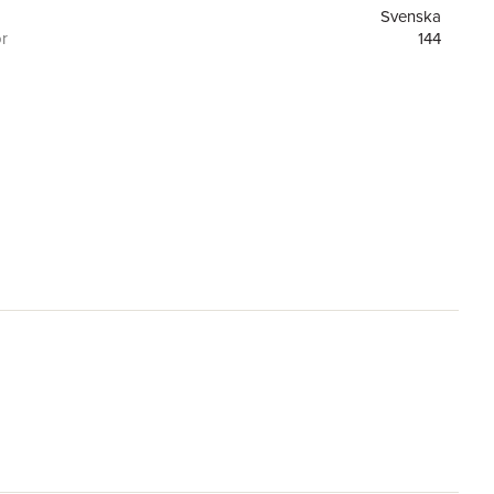
Svenska
or
144
1
Tukan Förlag
are
Alan Sonne
9789181162486
ning
FSC