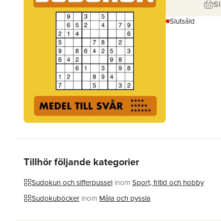
Sl
Slutsåld
Tillhör följande kategorier
Sudokun och sifferpussel
inom
Sport, fritid och hobby
Sudokuböcker
inom
Måla och pyssla