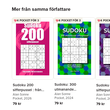
Hoppa över listan
Mer från samma författare
4 POCKET FÖR 3
4 POCKET FÖR 3
4 POCK
Sudoku: 300
Sudoku 200
Sudoku 
utmanande
sifferpussel : från
sifferpus
sifferpussel. Från
Alan Sonne
medel- till extremsvåra
Alan Sonne
variera
Alan Son
Pocket
, 2024
Pocket
, 2026
Pocket
, 
medelsvåra till
svårighe
79 kr
79 kr
79 kr
extremsvåra
medel ti