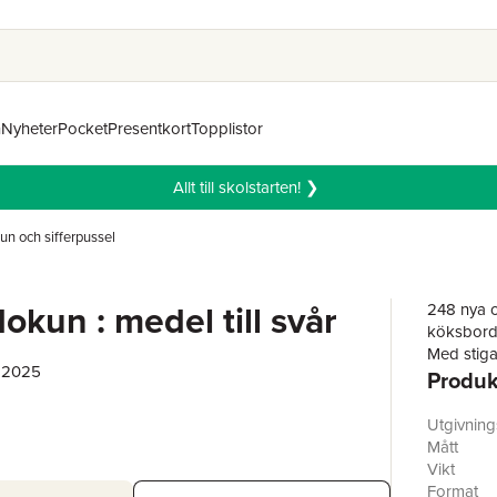
n
Nyheter
Pocket
Presentkort
Topplistor
Allt till skolstarten! ❯
n och sifferpussel
okun : medel till svår
248 nya 
köksbordet
Med stigan
, 2025
Produk
Utgivnin
Mått
Vikt
Format