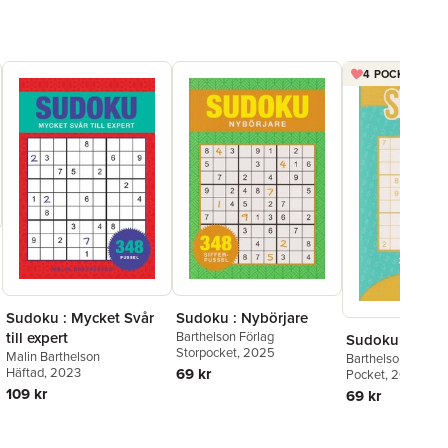
4 POCKET FÖR 
Sudoku : Mycket Svår
Sudoku : Nybörjare
till expert
Barthelson Förlag
Sudoku Expert
Storpocket
, 2025
Malin Barthelson
Barthelson Förlag
Häftad
, 2023
69 kr
Pocket
, 2023
109 kr
69 kr