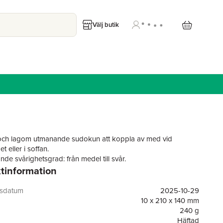
Välj butik
och lagom utmanande sudokun att koppla av med vid
 eller i soffan.
de svårighetsgrad: från medel till svår.
tinformation
gsdatum
2025-10-29
10 x 210 x 140 mm
240 g
Häftad