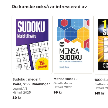
Hoppa över listan
Du kanske också är intresserad av
Mensa sudoku
Sudoku : medel til
1000 S
Gareth Moore
svåra, 256 utmaningar
Barthelso
Häftad
, 2022
Häftad
, 
Legind A/S
99 kr
Häftad
, 2025
149 kr
39 kr