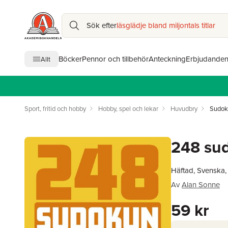
Sök efter
läsglädje bland miljontals titlar
Böcker
Pennor och tillbehör
Anteckning
Erbjudande
Allt
Sport, fritid och hobby
Hobby, spel och lekar
Huvudbry
Sudoku
248 sud
Häftad, Svenska
Av
Alan Sonne
59 kr