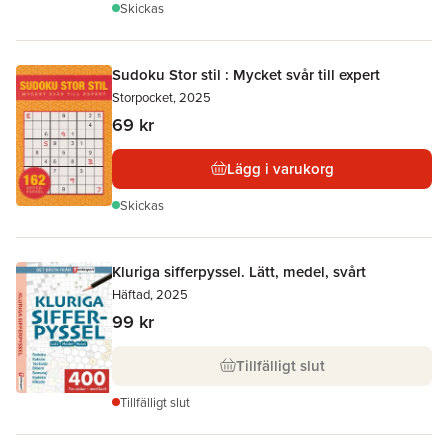
Skickas
Sudoku Stor stil : Mycket svår till expert
Storpocket, 2025
69 kr
Lägg i varukorg
Skickas
Kluriga sifferpyssel. Lätt, medel, svårt
Häftad, 2025
99 kr
Tillfälligt slut
Tillfälligt slut