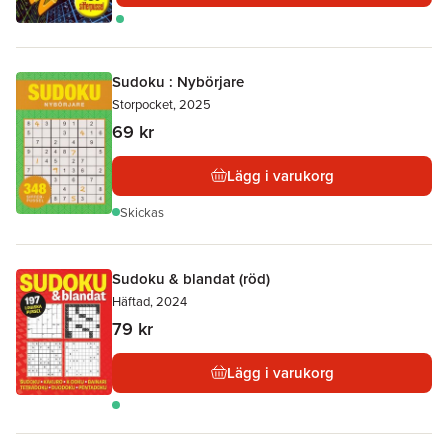
Sudoku : Nybörjare
Storpocket, 2025
69 kr
Lägg i varukorg
Skickas
Sudoku & blandat (röd)
Häftad, 2024
79 kr
Lägg i varukorg