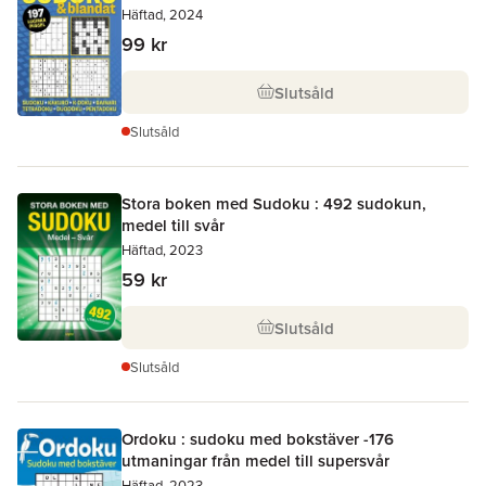
Häftad, 2024
99 kr
Slutsåld
Slutsåld
Stora boken med Sudoku : 492 sudokun,
medel till svår
Häftad, 2023
59 kr
Slutsåld
Slutsåld
Ordoku : sudoku med bokstäver -176
utmaningar från medel till supersvår
Häftad, 2023