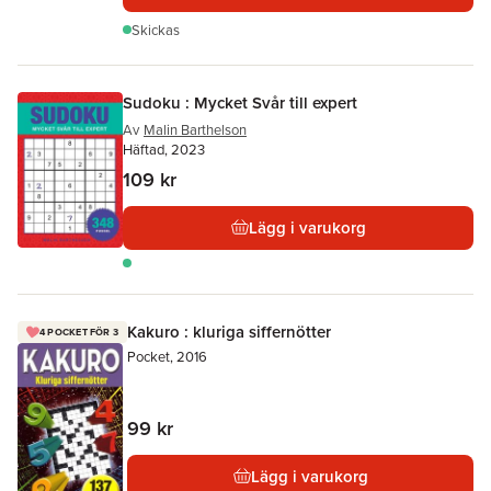
Skickas
Sudoku : Mycket Svår till expert
Av
Malin Barthelson
Häftad, 2023
109 kr
Lägg i varukorg
Kakuro : kluriga siffernötter
4 POCKET FÖR 3
Pocket, 2016
99 kr
Lägg i varukorg