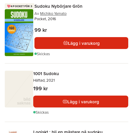
Sudoku Nybörjare Grön
4 POCKET FÖR 3
Av
Michiko Yamato
Pocket, 2016
99 kr
Lägg i varukorg
Skickas
1001 Sudoku
Häftad, 2021
199 kr
Lägg i varukorg
Skickas
Logiskt : bli en mästare på sudoku