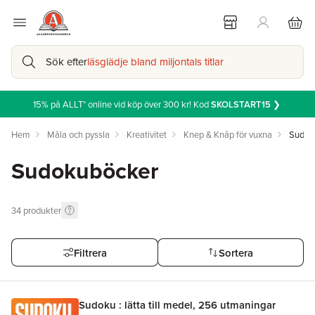
Sök efter
läsglädje bland miljontals titlar
15% på ALLT* online vid köp över 300 kr! Kod
SKOLSTART15
❯
Hem
Måla och pyssla
Kreativitet
Knep & Knåp för vuxna
Sudok
Sudokuböcker
34
produkter
Filtrera
Sortera
Sudoku : lätta till medel, 256 utmaningar