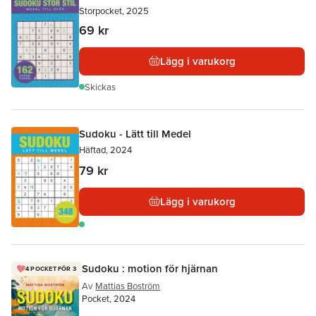
Storpocket, 2025
69 kr
Lägg i varukorg
Skickas
Sudoku - Lätt till Medel
Häftad, 2024
79 kr
Lägg i varukorg
Sudoku : motion för hjärnan
4 POCKET FÖR 3
Av
Mattias Boström
Pocket, 2024