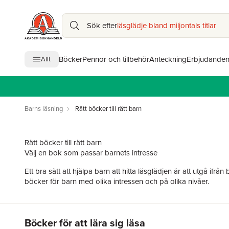
Sök efter
läsglädje bland miljontals titlar
Böcker
Pennor och tillbehör
Anteckning
Erbjudande
Allt
Barns läsning
Rätt böcker till rätt barn
Rätt böcker till rätt barn
Välj en bok som passar barnets intresse
Ett bra sätt att hjälpa barn att hitta läsglädjen är att utgå ifrån
böcker för barn med olika intressen och på olika nivåer.
Hoppa över listan
Böcker för att lära sig läsa