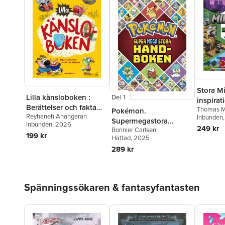
Stora Mi
Lilla känsloboken :
Del 1
inspira
Berättelser och fakta
Thomas M
Pokémon.
Reyhaneh Ahangaran
om känslor
Inbunden
Supermegastora
Inbunden
, 2026
249 kr
Bonnier Carlsen
handboken
199 kr
Häftad
, 2025
289 kr
Hoppa över listan
Spänningssökaren & fantasyfantasten