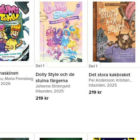
Del 1
Del 1
maskinen
Dolly Style och de
Det stora kakbraket
mu
,
Maria Frensborg
Per Andersson
,
Kristian
stulna färgerna
, 2026
Wedel
Inbunden
, 2025
Johanna Strömqvist
Inbunden
, 2025
219 kr
219 kr