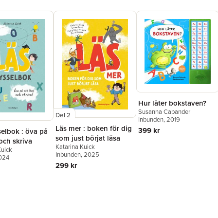
Hur låter bokstaven?
Susanna Cabander
Del 2
Inbunden
, 2019
Läs mer : boken för dig
399 kr
elbok : öva på
som just börjat läsa
 och skriva
Katarina Kuick
Kuick
Inbunden
, 2025
2024
299 kr