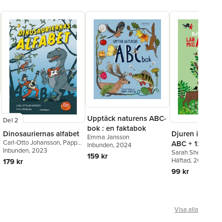
Upptäck naturens ABC-
Del 2
bok : en faktabok
Dinosauriernas alfabet
Djuren i skoge
Emma Jansson
Carl-Otto Johansson
,
Pappa
ABC + 123 : Py
Inbunden
, 2024
Kapsyl
Inbunden
, 2023
Sarah Sheppard
med klistermär
159 kr
Häftad
, 2018
179 kr
99 kr
Visa alla