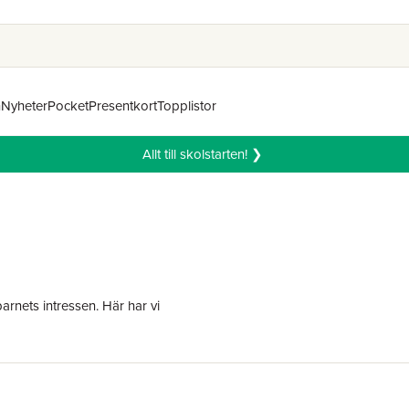
n
Nyheter
Pocket
Presentkort
Topplistor
Allt till skolstarten! ❯
 barnets intressen. Här har vi