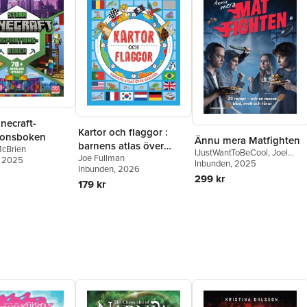
necraft-
Kartor och flaggor :
tionsboken
Ännu mera Matfighten
barnens atlas över
cBrien
IJustWantToBeCool
,
Joel
Joe Fullman
världen
, 2025
Adolphson
Inbunden
, 2025
,
Emil Ejdemo
Inbunden
, 2026
Beer
,
Victor Beer
299 kr
179 kr