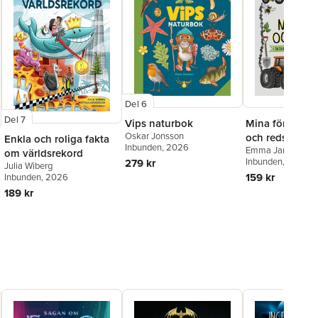
Del 6
Del 7
Vips naturbok
Mina första ma
Oskar Jonsson
och redskap
Enkla och roliga fakta
Inbunden
, 2026
Emma Jansson
om världsrekord
Inbunden
, 2026
279 kr
Julia Wiberg
159 kr
Inbunden
, 2026
189 kr