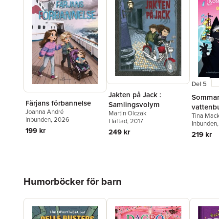
Del 5
Jakten på Jack :
Sommar
Färjans förbannelse
Samlingsvolym
vattenb
Joanna André
Martin Olczak
Tina Mack
Inbunden
, 2026
Häftad
, 2017
Inbunden
199 kr
249 kr
219 kr
Hoppa över listan
Humorböcker för barn