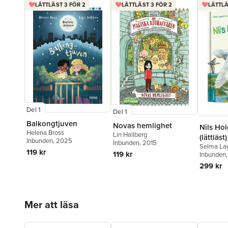
LÄTTLÄST 3 FÖR 2
LÄTTLÄST 3 FÖR 2
LÄTTLÄ
Del 1
Del 1
Balkongtjuven
Novas hemlighet
Nils Ho
Helena Bross
Lin Hallberg
(lättläst)
Inbunden
, 2025
Inbunden
, 2015
Selma Lag
119 kr
119 kr
Inbunden
299 kr
Hoppa över listan
Mer att läsa