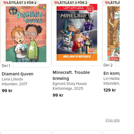
LÄTTLÄST 3 FÖR 2
LÄTTLÄST 3 FÖR 2
LÄTTLÄST 3 FÖ
Del 2
Del 1
Minecraft. Trouble
En kompis till 
Diamant-tjuven
brewing
Lin Hallberg
Lena Lilleste
Inbunden
, 2016
Egmont Story House
Inbunden
, 2017
Kartonnage
, 2025
129 kr
99 kr
99 kr
Visa alla