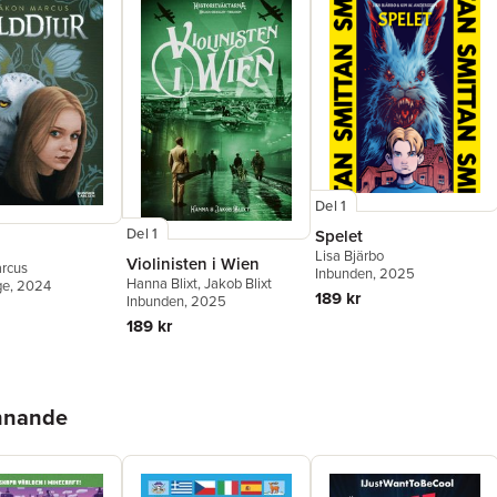
Del 1
Del 1
Spelet
Lisa Bjärbo
Violinisten i Wien
rcus
Inbunden
, 2025
Hanna Blixt
,
Jakob Blixt
ge
, 2024
189 kr
Inbunden
, 2025
189 kr
ännande