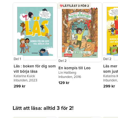
LÄTTLÄST 3 FÖR 2
Del 1
Del 2
Del 2
Läs : boken för dig som
Läs mer 
En kompis till Leo
vill börja läsa
som just
Lin Hallberg
Katarina Kuick
Katarina 
Inbunden
, 2016
Inbunden
, 2023
Inbunden
129 kr
299 kr
299 kr
Hoppa över listan
Lätt att läsa: alltid 3 för 2!