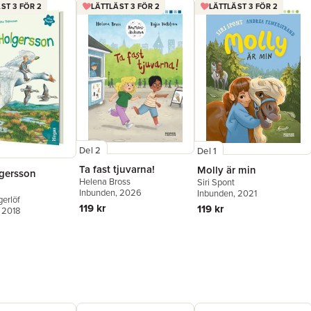
ST 3 FÖR 2
LÄTTLÄST 3 FÖR 2
LÄTTLÄST 3 FÖR 2
Del 2
Del 1
Ta fast tjuvarna!
Molly är min
lgersson
Helena Bross
Siri Spont
Inbunden
, 2026
Inbunden
, 2021
erlöf
119 kr
119 kr
, 2018