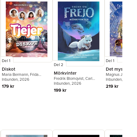
Del 1
Del 1
Del 2
Diskot
Det mystiska s
Mörkvinter
Maria Bermann
,
Frida
Magnus Johansso
Fredrik Blomqvist
,
Carl
Leksell
Inbunden
, 2026
Inbunden
, 2025
Blomqvist
Inbunden
, 2026
179 kr
219 kr
199 kr