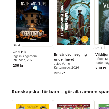
Del 4
Del 1
Ond 113
En världsomsegling
Vilddjur
Ingelin Angerborn
Håkon Ma
under havet
Inbunden
, 2026
Kartonna
Jules Verne
239 kr
Kartonnage
, 2026
239 kr
239 kr
Hoppa över listan
Kunskapskul för barn – gör alla ämnen sp