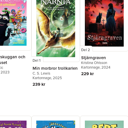
Del 2
skuggan och
Stjärngraven
Del 1
uset
Kristina Ohlsson
Kartonnage
, 2024
ic
Min morbror trollkarlen
, 2023
C. S. Lewis
229 kr
Kartonnage
, 2025
239 kr