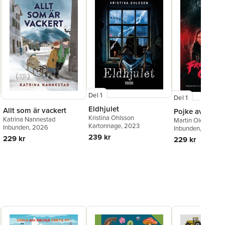
Del 1
Del 1
Eldhjulet
Allt som är vackert
Pojke av trä
Kristina Ohlsson
Katrina Nannestad
Martin Olczak
Kartonnage
, 2023
Inbunden
, 2026
Inbunden
, 2024
239 kr
229 kr
229 kr