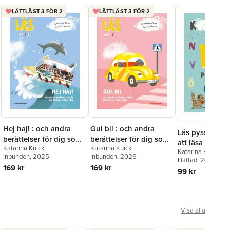
LÄTTLÄST 3 FÖR 2
LÄTTLÄST 3 FÖR 2
Hej haj! : och andra
Gul bil : och andra
Läs pysselbok 
berättelser för dig som
berättelser för dig som
att läsa och sk
Katarina Kuick
Katarina Kuick
vill börja läsa, Läs-nivå
vill börja läsa - Läs-nivå
Katarina Kuick
Inbunden
, 2025
Inbunden
, 2026
1
1
Häftad
, 2024
169 kr
169 kr
99 kr
Visa alla