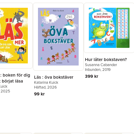
Hur låter bokstaven?
Susanna Cabander
Inbunden
, 2019
: boken för dig
399 kr
Läs : öva bokstäver
 börjat läsa
Katarina Kuick
Kuick
Häftad
, 2026
, 2025
99 kr