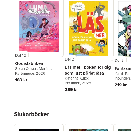
Del 12
Del 2
Del 5
Godisfabriken
Läs mer : boken för dig
Fantasi
Sören Olsson
,
Martin
som just börjat läsa
Svensson
Kartonnage
,
Leif Eriksson
, 2026
Yumi
,
To
Katarina Kuick
Inbunden
189 kr
Inbunden
, 2025
219 kr
299 kr
Hoppa över listan
Slukarböcker