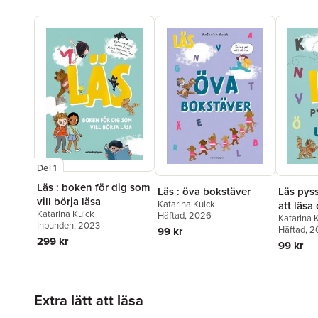
Del 1
Läs : boken för dig som
Läs : öva bokstäver
Läs pyss
vill börja läsa
Katarina Kuick
att läsa
Katarina Kuick
Häftad
, 2026
Katarina 
Inbunden
, 2023
Häftad
, 
99 kr
299 kr
99 kr
Hoppa över listan
Extra lätt att läsa