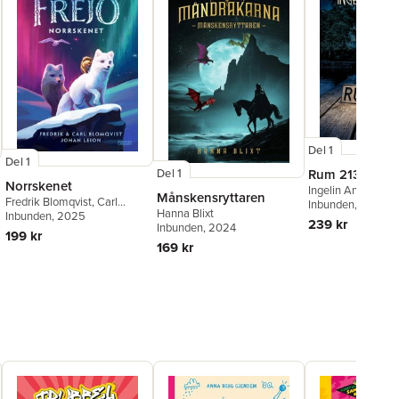
Del 1
Del 1
Del 1
Rum 213
Norrskenet
Ingelin Angerborn
Månskensryttaren
Fredrik Blomqvist
,
Carl
Inbunden
, 2026
Hanna Blixt
Blomqvist
Inbunden
, 2025
239 kr
Inbunden
, 2024
199 kr
169 kr