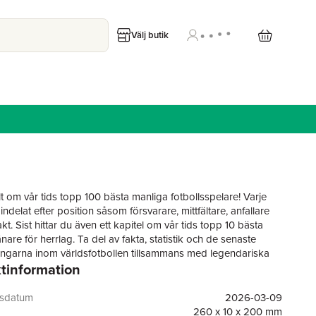
Välj butik
lt om vår tids topp 100 bästa manliga fotbollsspelare! Varje
 indelat efter position såsom försvarare, mittfältare, anfallare
t. Sist hittar du även ett kapitel om vår tids topp 10 bästa
änare för herrlag. Ta del av fakta, statistik och de senaste
ngarna inom världsfotbollen tillsammans med legendariska
tinformation
gsdatum
2026-03-09
260 x 10 x 200 mm