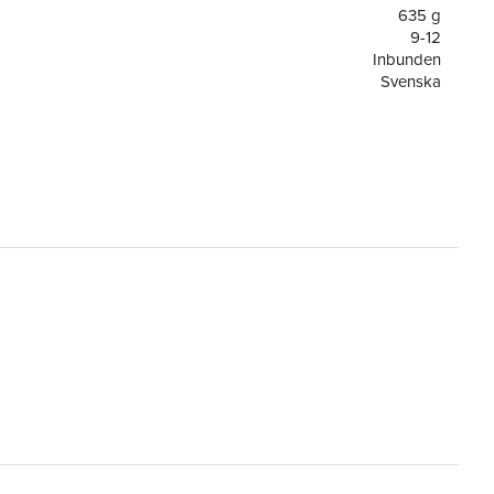
635 g
9-12
Inbunden
Svenska
9-12
or
111
1
Tukan Förlag
9789181162950
el
Football Legends (Men)
re
Stefan Karlsson