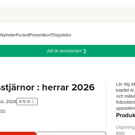
n
Nyheter
Pocket
Presentkort
Topplistor
Allt till skolstarten! ❯
sstjärnor : herrar 2026
Lär dig al
kapitel är
och målvak
ka, 2026
9-12 år
fotbollstr
uppdateri
mer
Produk
stjärnor.
Utgivnin
Mått