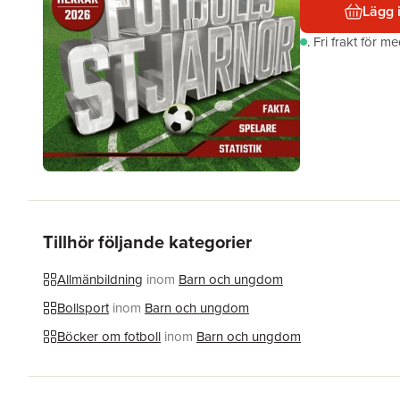
Lägg 
.
Fri frakt för m
Tillhör följande kategorier
Allmänbildning
inom
Barn och ungdom
Bollsport
inom
Barn och ungdom
Böcker om fotboll
inom
Barn och ungdom
Hoppa över listan