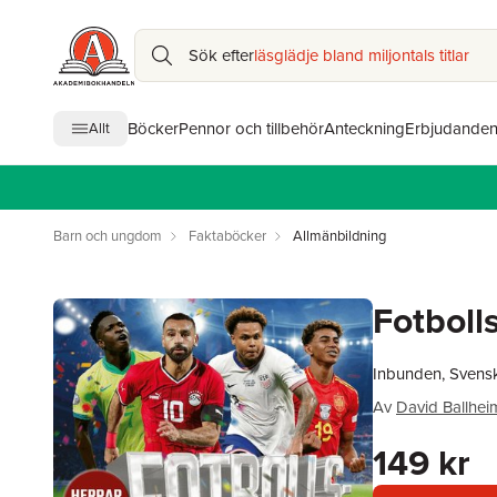
Sök efter
läsglädje bland miljontals titlar
Böcker
Pennor och tillbehör
Anteckning
Erbjudande
Allt
Barn och ungdom
Faktaböcker
Allmänbildning
Fotboll
Inbunden, Svens
Av
David Ballhei
149 kr