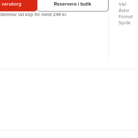
i varukorg
Reservera i butik
Vikt
Ålder
edlemmar vid köp för minst 249 kr.
Format
Språk
Läsålder
Antal sid
Upplaga
Förlag
ISBN
Originaltit
Översätta