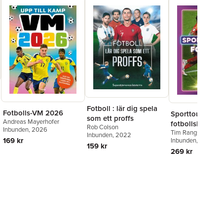
Fotboll : lär dig spela
Fotbolls-VM 2026
Sporttouchen -
som ett proffs
Andreas Mayerhofer
fotbollsboken
Rob Colson
Inbunden
, 2026
Tim Rangström
,
C
Inbunden
, 2022
169 kr
Faro
Inbunden
,
Jesper Tillbe
, 2024
159 kr
269 kr