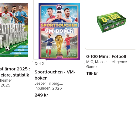
0-100 Mini : Fotboll
MIG, Mobile Intelligence
Del 2
Games
stjärnor 2025 :
Sporttouchen - VM-
119 kr
elare, statistik
boken
lheimer
Jesper Tillberg
,
, 2025
Sporttouchen
Inbunden
, 2026
,
Tim
Rangström
,
Charles Faro
249 kr