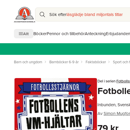
Sök efter
läsglädje bland miljontals titlar
Böcker
Pennor och tillbehör
Anteckning
Erbjudande
Allt
Barn och ungdom
Barnböcker 6-9 år
Faktaböcker
Sport och f
Del i serien
Fotbolls
Fotboll
Inbunden, Svens
Av
Simon Mugfo
79 kr