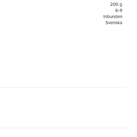
200 g
6-9
Inbunden
Svenska
6-9
Fotbollsstjärnor
or
128
1
Tukan Förlag
9789181165203
el
Heroes of the World Cup Rule
re
Louise Lundman