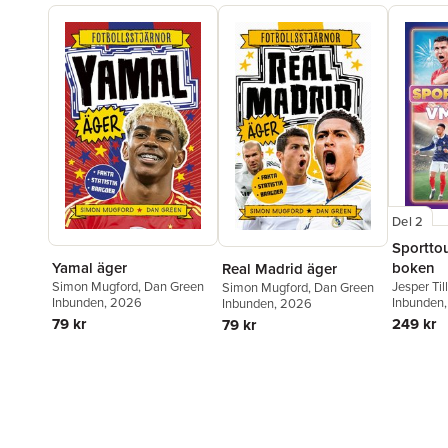
Del 2
Sportto
boken
Yamal äger
Real Madrid äger
Jesper Til
Simon Mugford
,
Dan Green
Simon Mugford
,
Dan Green
Sporttou
Inbunden
Inbunden
, 2026
Inbunden
, 2026
Rangströ
249 kr
79 kr
79 kr