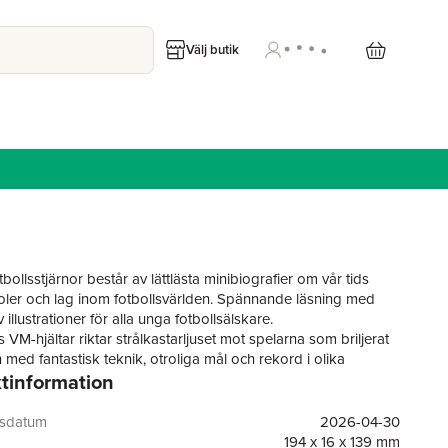
Välj butik
bollsstjärnor består av lättlästa minibiografier om vår tids
doler och lag inom fotbollsvärlden. Spännande läsning med
illustrationer för alla unga fotbollsälskare.
 VM-hjältar riktar strålkastarljuset mot spelarna som briljerat
 med fantastisk teknik, otroliga mål och rekord i olika
tinformation
sterskap genom tiderna. Läs om legendarer som Maradona,
arta, Mbappé, Neymar och Alex Morgan, och om
ens fotbollsstjärnor som vi kommer få se mer av i herrarnas
gsdatum
2026-04-30
och damernas VM 2027.
194 x 16 x 139 mm