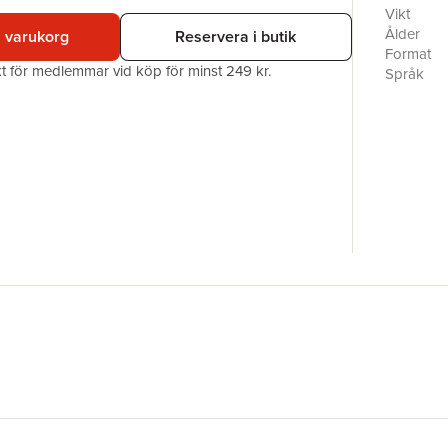
Vikt
Ålder
i varukorg
Reservera i butik
Format
akt för medlemmar vid köp för minst 249 kr.
Språk
Läsålder
Serie
Antal sid
Upplaga
Förlag
ISBN
Originaltit
Översätta