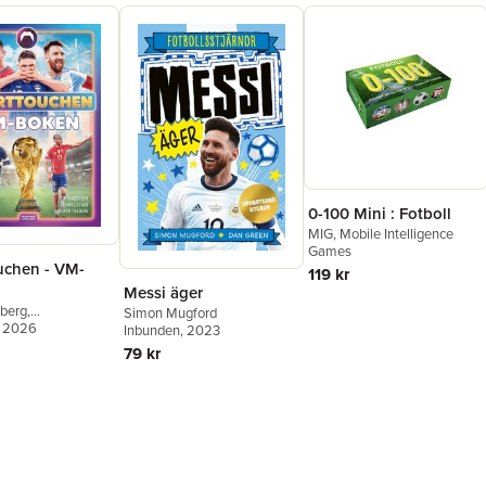
0-100 Mini : Fotboll
MIG, Mobile Intelligence
Games
uchen - VM-
119 kr
Messi äger
lberg
,
Simon Mugford
chen
, 2026
,
Tim
Inbunden
, 2023
m
,
Charles Faro
79 kr