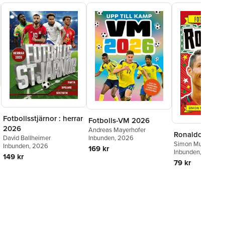
Fotbollsstjärnor : herrar
Fotbolls-VM 2026
2026
Andreas Mayerhofer
Ronaldo äger
David Ballheimer
Inbunden
, 2026
Simon Mugford
,
D
Inbunden
, 2026
169 kr
Inbunden
, 2023
149 kr
79 kr