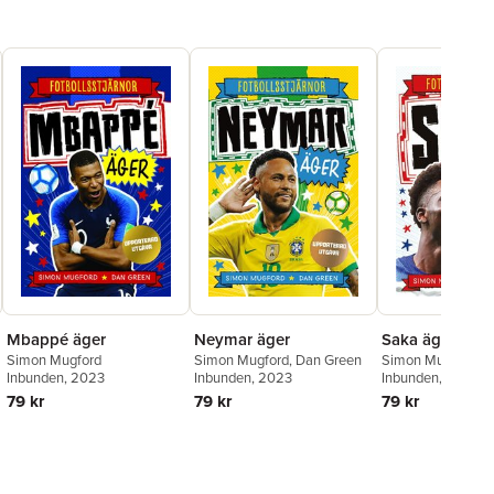
Mbappé äger
Saka äger
Neymar äger
Simon Mugford
Simon Mugford
,
D
Simon Mugford
,
Dan Green
Inbunden
, 2023
Inbunden
, 2024
Inbunden
, 2023
79 kr
79 kr
79 kr