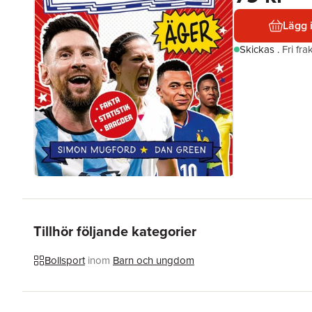
Lägg 
Skickas
.
Fri fr
Tillhör följande kategorier
Bollsport
inom
Barn och ungdom
Hoppa över listan