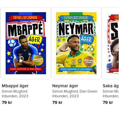
Mbappé äger
Saka äger
Neymar äger
Simon Mugford
Simon Mugford
,
D
Simon Mugford
,
Dan Green
Inbunden
, 2023
Inbunden
, 2024
Inbunden
, 2023
79 kr
79 kr
79 kr