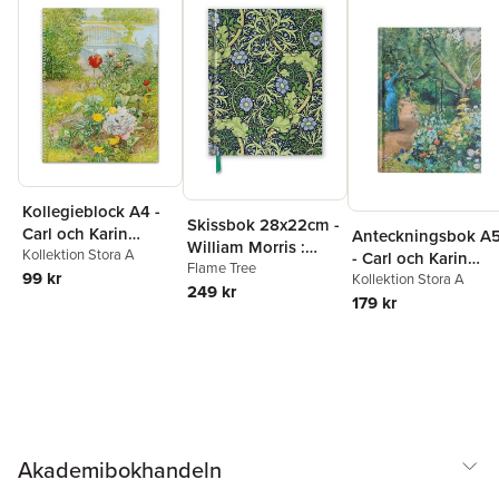
Kollegieblock A4 -
Skissbok 28x22cm -
Carl och Karin
Anteckningsbok A
William Morris :
Larsson : Sommar i
Kollektion Stora A
- Carl och Karin
Seaweed
Flame Tree
Sundborn
99 kr
Larsson :
Kollektion Stora A
249 kr
Trädgårdsscen från
179 kr
Marstrand
Akademibokhandeln