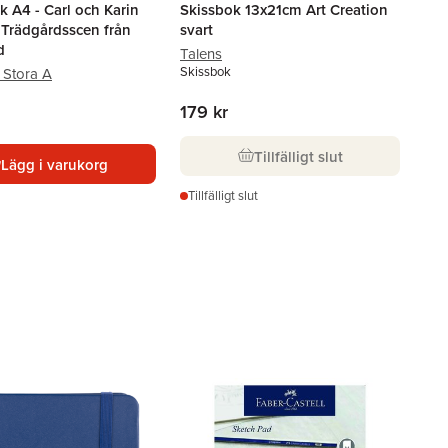
k A4 - Carl och Karin
Skissbok 13x21cm Art Creation
 Trädgårdsscen från
svart
d
Talens
Skissbok
n Stora A
179 kr
Tillfälligt slut
Lägg i varukorg
Tillfälligt slut