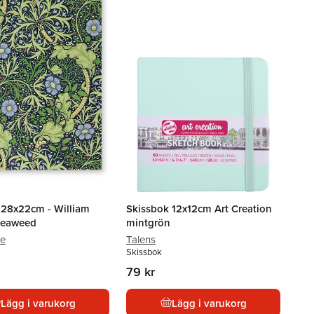
 28x22cm - William
Skissbok 12x12cm Art Creation
 Seaweed
mintgrön
ee
Talens
Skissbok
79 kr
Lägg i varukorg
Lägg i varukorg