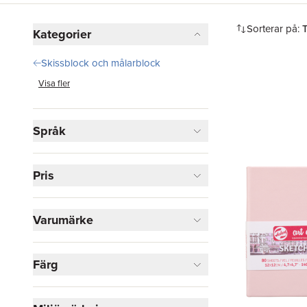
idéer och konstprojekt.
Hoppa över filtreringsmeny
Sorterar på:
Kategorier
Skissblock och målarblock
Visa fler
Språk
Pris
Varumärke
Färg