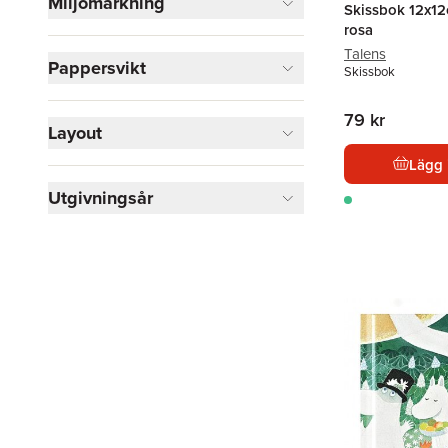
Miljömärkning
Skissbok 12x12
rosa
Talens
Pappersvikt
Skissbok
79 kr
Layout
Lägg 
Utgivningsår