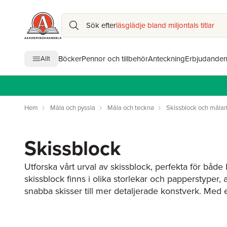
Sök efter
läsglädje bland miljontals titlar
Böcker
Pennor och tillbehör
Anteckning
Erbjudande
Allt
Hem
Måla och pyssla
Måla och teckna
Skissblock och målar
Skissblock
Utforska vårt urval av skissblock, perfekta för båd
skissblock finns i olika storlekar och papperstyper, 
snabba skisser till mer detaljerade konstverk. Med et
enkelt att låta kreativiteten flöda. Oavsett om du ri
färgpennor, kol eller bläck är våra skissblock den pe