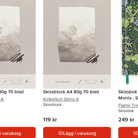
80g 70 blad
Skissblock A4 80g 70 blad
Skissbok
Morris :
 A
Kollektion Stora A
Skissblock
Flame Tr
Skissbok
119 kr
249 kr
i varukorg
Lägg i varukorg