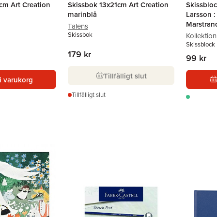
cm Art Creation
Skissbok 13x21cm Art Creation
Skissbloc
marinblå
Larsson :
Marstran
Talens
Skissbok
Kollektio
Skissblock
179 kr
99 kr
Tillfälligt slut
i varukorg
Tillfälligt slut