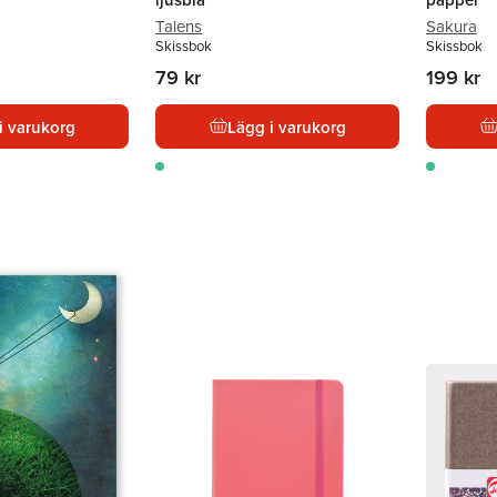
Talens
Sakura
Skissbok
Skissbok
79 kr
199 kr
i varukorg
Lägg i varukorg