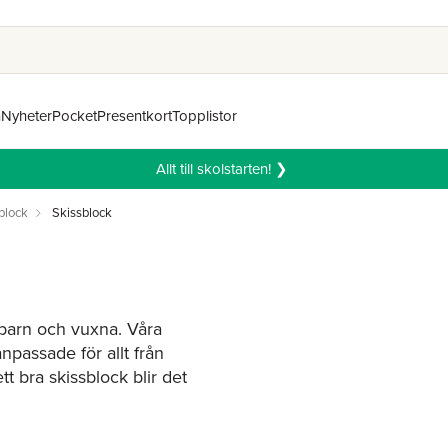
n
Nyheter
Pocket
Presentkort
Topplistor
Allt till skolstarten! ❯
block
Skissblock
e barn och vuxna. Våra
anpassade för allt från
t bra skissblock blir det
tar med blyertspennor,
rfekta platsen för dina