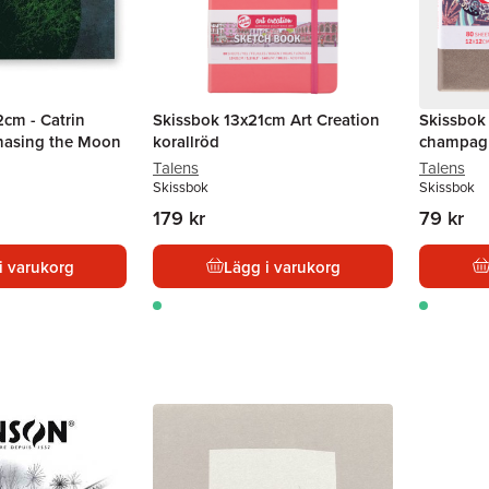
cm - Catrin
Skissbok 13x21cm Art Creation
Skissbok
Chasing the Moon
korallröd
champag
Talens
Talens
Skissbok
Skissbok
179 kr
79 kr
i varukorg
Lägg i varukorg