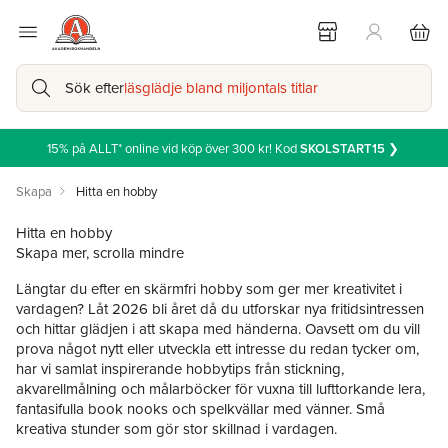
Sök efter
läsglädje bland miljontals titlar
15% på ALLT* online vid köp över 300 kr! Kod
SKOLSTART15
❯
Skapa
Hitta en hobby
Hitta en hobby
Skapa mer, scrolla mindre
Längtar du efter en skärmfri hobby som ger mer kreativitet i
vardagen? Låt 2026 bli året då du utforskar nya fritidsintressen
och hittar glädjen i att skapa med händerna. Oavsett om du vill
prova något nytt eller utveckla ett intresse du redan tycker om,
har vi samlat inspirerande hobbytips från stickning,
akvarellmålning och målarböcker för vuxna till lufttorkande lera,
fantasifulla book nooks och spelkvällar med vänner. Små
kreativa stunder som gör stor skillnad i vardagen.