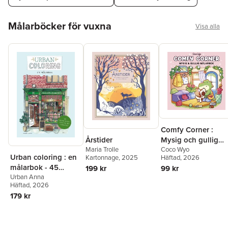
Hoppa över listan
Målarböcker för vuxna
Visa alla
Comfy Corner :
Mysig och gullig
Årstider
Cozy Coloring
Coco Wyo
Maria Trolle
Urban coloring : en
Häftad
, 2026
Kartonnage
, 2025
målarbok från Coc
målarbok - 45
99 kr
199 kr
Wyo
vackra skyltfönster
Urban Anna
Häftad
, 2026
att färglägga
179 kr