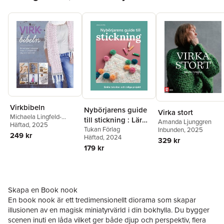
Virkbibeln
Nybörjarens guide
Virka stort
Michaela Lingfeld-
till stickning : Lär
Amanda Ljunggren
Hertner
Häftad
, 2025
dig stickning från
Tukan Förlag
Inbunden
, 2025
249 kr
Häftad
, 2024
grunden
329 kr
179 kr
Skapa en Book nook
En book nook är ett tredimensionellt diorama som skapar
illusionen av en magisk miniatyrvärld i din bokhylla. Du bygger
scenen inuti en låda vilket ger både djup och perspektiv, flera