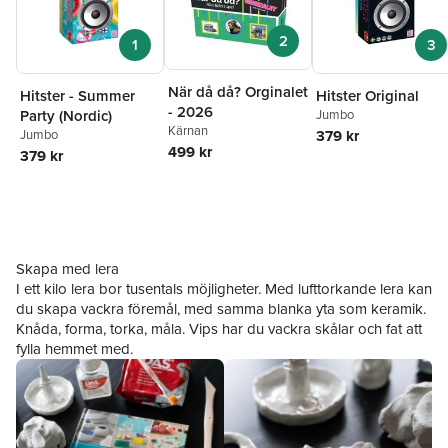
2
1
3
När då då? Orginalet
Hitster - Summer
Hitster Original
- 2026
Party (Nordic)
Jumbo
Kärnan
Jumbo
379 kr
499 kr
379 kr
Skapa med lera
I ett kilo lera bor tusentals möjligheter. Med lufttorkande lera kan
du skapa vackra föremål, med samma blanka yta som keramik.
Knåda, forma, torka, måla. Vips har du vackra skålar och fat att
fylla hemmet med.