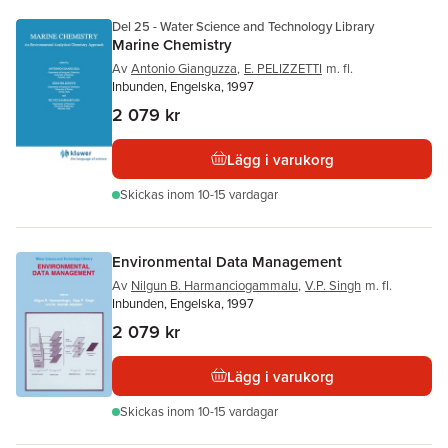
Del 25 - Water Science and Technology Library
Marine Chemistry
Av
Antonio Gianguzza
,
E. PELIZZETTI
m. fl.
Inbunden, Engelska, 1997
2 079 kr
Lägg i varukorg
Skickas
inom 10-15 vardagar
Environmental Data Management
Av
Nilgun B. Harmanciogammalu
,
V.P. Singh
m. fl.
Inbunden, Engelska, 1997
2 079 kr
Lägg i varukorg
Skickas
inom 10-15 vardagar