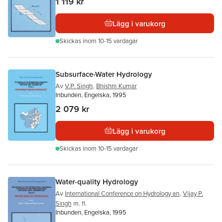
1 119 kr
Lägg i varukorg
Skickas
inom 10-15 vardagar
Subsurface-Water Hydrology
Av
V.P. Singh
,
Bhishm Kumar
Inbunden, Engelska, 1995
2 079 kr
Lägg i varukorg
Skickas
inom 10-15 vardagar
Water-quality Hydrology
Av
International Conference on Hydrology an
,
Vijay P.
Singh
m. fl.
Inbunden, Engelska, 1995