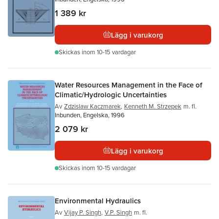
1 389 kr
Lägg i varukorg
Skickas
inom 10-15 vardagar
Water Resources Management in the Face of
Climatic/Hydrologic Uncertainties
Av
Zdzislaw Kaczmarek
,
Kenneth M. Strzepek
m. fl.
Inbunden, Engelska, 1996
2 079 kr
Lägg i varukorg
Skickas
inom 10-15 vardagar
Environmental Hydraulics
Av
Vijay P. Singh
,
V.P. Singh
m. fl.