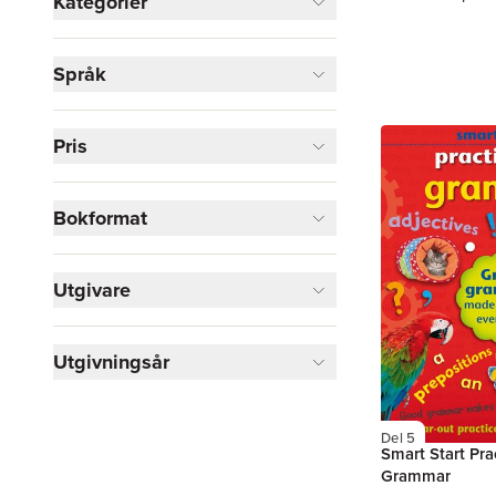
Kategorier
Böcker
Språk
Barn och ungdom
2
Läromedel
1
Pris
Visa fler
Visa fler
Bokformat
Utgivare
Utgivningsår
Del 5
Smart Start Pra
Grammar