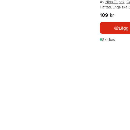
Av
Nina Filipek
,
Ga
Häftad, Engelska,
109 kr
Lägg 
Skickas