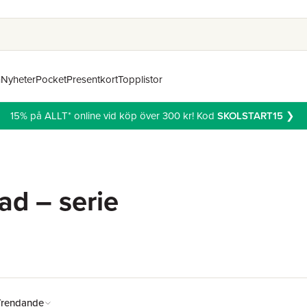
n
Nyheter
Pocket
Presentkort
Topplistor
15% på ALLT* online vid köp över 300 kr! Kod
SKOLSTART15
❯
ad – serie
Trendande