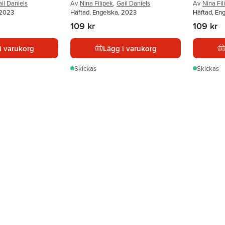
il Daniels
Av
Nina Filipek
,
Gail Daniels
Av
Nina Fil
 2023
Häftad, Engelska, 2023
Häftad, En
109 kr
109 kr
i varukorg
Lägg i varukorg
Skickas
Skickas