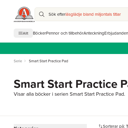
Sök efter
läsglädje bland miljontals titlar
Böcker
Pennor och tillbehör
Anteckning
Erbjudande
Allt
Serie
Smart Start Practice Pad
Smart Start Practice P
Visar alla böcker i serien Smart Start Practice Pad.
Hoppa över filtreringsmeny
Sorterar på: