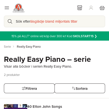
Sök efter
läsglädje bland miljontals titlar
15% på ALLT* online vid köp över 300 kr! Kod
SKOLSTART15
❯
Serie
Really Easy Piano
Really Easy Piano – serie
Visar alla böcker i serien Really Easy Piano.
2
produkter
Filtrera
Sortera
40 Elton John Songs