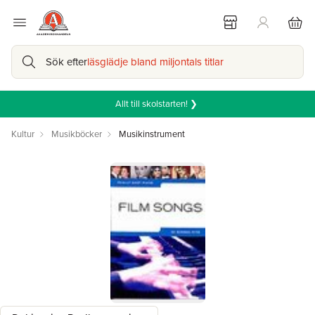
Sök efter
läsglädje bland miljontals titlar
Allt till skolstarten! ❯
Kultur
Musikböcker
Musikinstrument