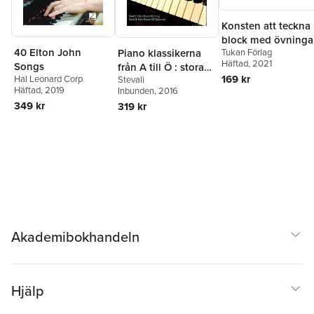
Konsten att teckna 
block med övninga
40 Elton John
Piano klassikerna
Tukan Förlag
Häftad
, 2021
Songs
från A till Ö : stora
169 kr
Hal Leonard Corp
Stevali
notsamlingen
Häftad
, 2019
Inbunden
, 2016
349 kr
319 kr
Akademibokhandeln
Hjälp