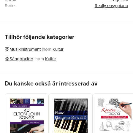
Serie
Really easy piano
Antal sidor
48
Förlag
Hal Leonard Europe Limited
ISBN
9781844495702
Tillhör följande kategorier
Musikinstrument
inom
Kultur
Sångböcker
inom
Kultur
Hoppa över listan
Du kanske också är intresserad av