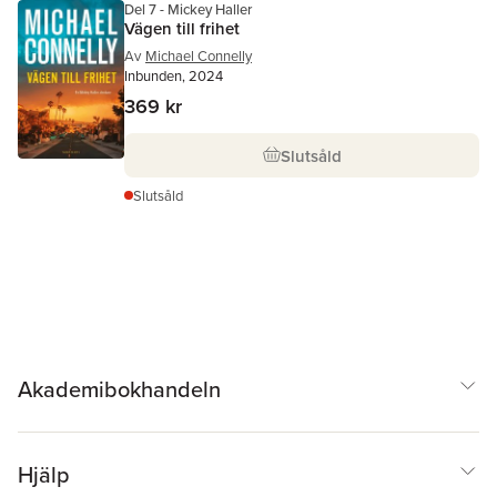
Del 7 - Mickey Haller
Vägen till frihet
Av
Michael Connelly
Inbunden, 2024
369 kr
Slutsåld
Slutsåld
Akademibokhandeln
Hjälp