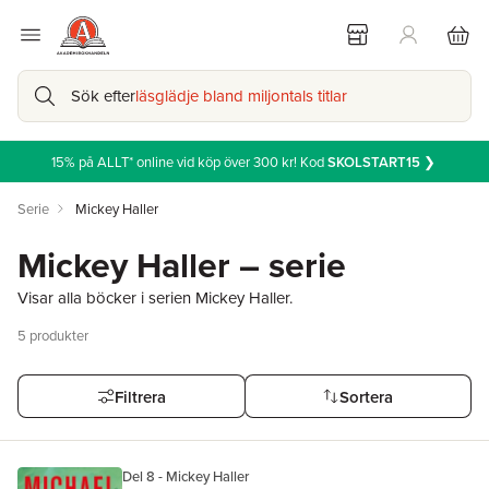
Sök efter
läsglädje bland miljontals titlar
15% på ALLT* online vid köp över 300 kr! Kod
SKOLSTART15
❯
Serie
Mickey Haller
Mickey Haller – serie
Visar alla böcker i serien Mickey Haller.
5
produkter
Filtrera
Sortera
Del 8 - Mickey Haller