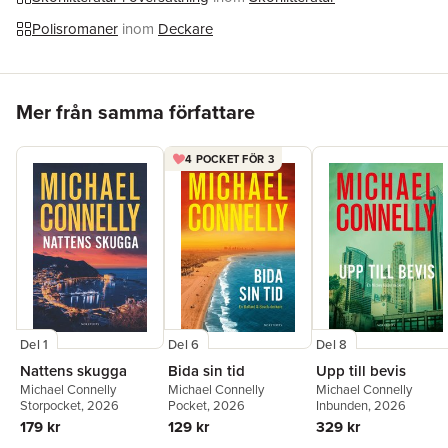
Översättare
Patrik Hammarsten
Polisromaner
inom
Deckare
Hoppa över listan
Mer från samma författare
4 POCKET FÖR 3
Del 1
Del 6
Del 8
Nattens skugga
Bida sin tid
Upp till bevis
Michael Connelly
Michael Connelly
Michael Connelly
Storpocket
, 2026
Pocket
, 2026
Inbunden
, 2026
179 kr
129 kr
329 kr