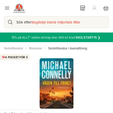
Sök efter
läsglädje bland miljontals titlar
15% på ALLT* online vid köp över 300 kr! Kod
SKOLSTART15
❯
Skönlitteratur
Romaner
Skönlitteratur i översättning
4 POCKET FÖR 3