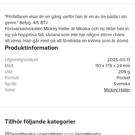
"Författaren visar än en gång varför han är en av de bästa i sin
genre." Betyg: 4/5 BTJ
Försvarsadvokaten Mickey Haller är tillbaka och nu riktar han in
sig på hopplösa fall, sådana som inte har någon större chans
att vinna. Han går med på att företräda en kvinna som är dömd
Produktinformation
för att ha mördat sin make som var polis. Trots att hon fälldes
för brottet fyra år tidigare fortsätter hon att hävda sin oskuld.
Haller bestämmer sig för att anlita sin halvbror, den
Utgivningsdatum
2025-03-13
pensionerade polisen Harry Bosch, för att utreda fallet.
Mått
110 x 179 x 24 mm
Bosch vet att de flesta poliser är angelägna om att snabbt lösa
Vikt
209 g
fall där deras kollegor har blivit utsatta, men han upptäcker
Format
Pocket
snart att det är något som inte stämmer här. Vägen till frihet visar
Språk
Svenska
sig bli både lång och snårig. Det finns många som inte vill att
Serie
Mickey Haller
fallet öppnas på nytt och de är redo att göra vad som helst för
Antal sidor
389
att stoppa Mickey Haller och Harry Bosch från att avslöja
Upplaga
1
sanningen.
Förlag
Norstedts
Medarbetare
Miroslav Šokčić
ISBN
9789113132341
Tillhör följande kategorier
Miljömärkning
FSC
Originaltitel
Resurrection Walk
Skönlitteratur i översättning
inom
Skönlitteratur