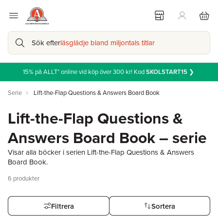
Sök efter
läsglädje bland miljontals titlar
15% på ALLT* online vid köp över 300 kr! Kod
SKOLSTART15
❯
Serie
Lift-the-Flap Questions & Answers Board Book
Lift-the-Flap Questions &
Answers Board Book – serie
Visar alla böcker i serien Lift-the-Flap Questions & Answers
Board Book.
6
produkter
Filtrera
Sortera