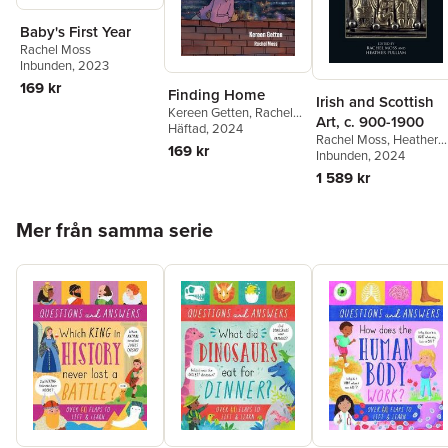
Baby's First Year
Rachel Moss
Inbunden
, 2023
169 kr
Finding Home
Irish and Scottish
Kereen Getten
,
Rachel
Art, c. 900-1900
Moss
Häftad
, 2024
Rachel Moss
,
Heather
169 kr
Pulliam
Inbunden
, 2024
1 589 kr
Hoppa över listan
Mer från samma serie