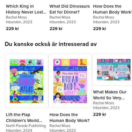
Which King in
What Did Dinosaurs
How Does the
History Never Lost a
Eat for Dinner?
Human Body Work
Rachel Moss
Rachel Moss
Rachel Moss
Battle?
Inbunden
, 2023
Inbunden
, 2023
Inbunden
, 2023
229 kr
229 kr
229 kr
Hoppa över listan
Du kanske också är intresserad av
What Makes Our
World So Very
Rachel Moss
Special?
Inbunden
, 2023
229 kr
Lift-the-Flap
How Does the
Children's World
Human Body Work?
North Parade Publishing
Rachel Moss
Atlas
Inbunden
, 2024
Inbunden
, 2023