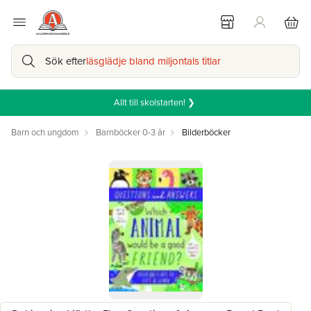
Sök efter
läsglädje bland miljontals titlar
Allt till skolstarten! ❯
Barn och ungdom
Barnböcker 0-3 år
Bilderböcker