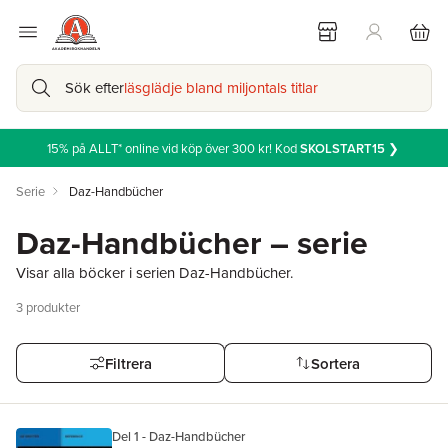
Sök efter
läsglädje bland miljontals titlar
15% på ALLT* online vid köp över 300 kr! Kod
SKOLSTART15
❯
Serie
Daz-Handbücher
Daz-Handbücher – serie
Visar alla böcker i serien Daz-Handbücher.
3
produkter
Filtrera
Sortera
Del 1 - Daz-Handbücher