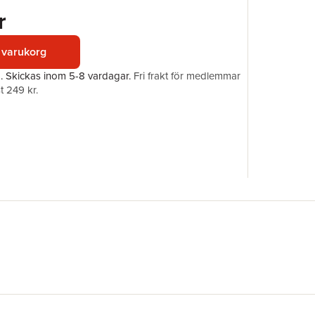
Upplaga
r
Förlag
ISBN
 varukorg
a.
Skickas
inom 5-8 vardagar
.
Fri frakt för medlemmar
t 249 kr.