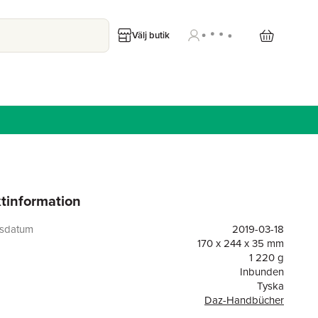
Välj butik
tinformation
gsdatum
2019-03-18
170 x 244 x 35 mm
1 220 g
Inbunden
Tyska
Daz-Handbücher
or
646