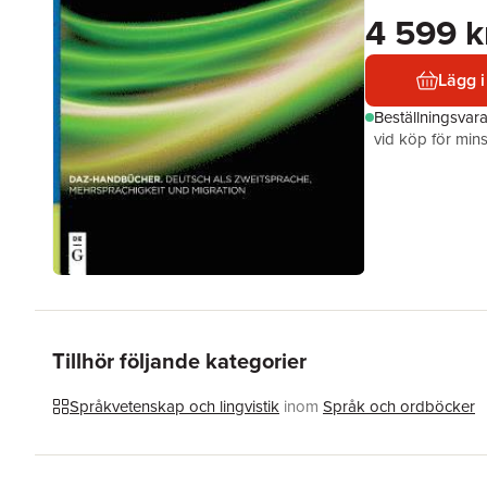
4 599 k
Lägg i
Beställningsvar
vid köp för mins
Tillhör följande kategorier
Språkvetenskap och lingvistik
inom
Språk och ordböcker
Hoppa över listan