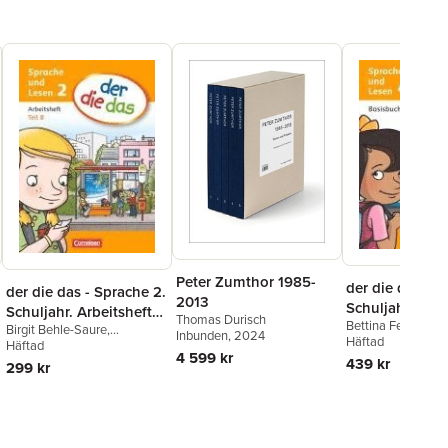
Peter Zumthor 1985-
der die das 4.
der die das - Sprache 2.
2013
Schuljahr. Bas
Schuljahr. Arbeitsheft
Thomas Durisch
Bettina Fesenmei
Sprache und L
Birgit Behle-Saure
,
Sprache Teil A und B im
Inbunden
, 2024
Heidelinde Foster
Häftad
Heidelinde Foster
Häftad
,
Lydia
Paket
4 599 kr
Hubbert
,
Marlies 
Olbrich
,
Simone Schick
,
439 kr
299 kr
Lydia Kunz
,
Simon
Krystyna Strozyk
,
Kai
Antje Sinemus
,
Kr
Stäpeler
,
Stefan Jeuk
,
Antje
Strozyk
,
Stefan J
Sinemus
,
Krystyna Strozyk
Sinemus
,
Krystyna