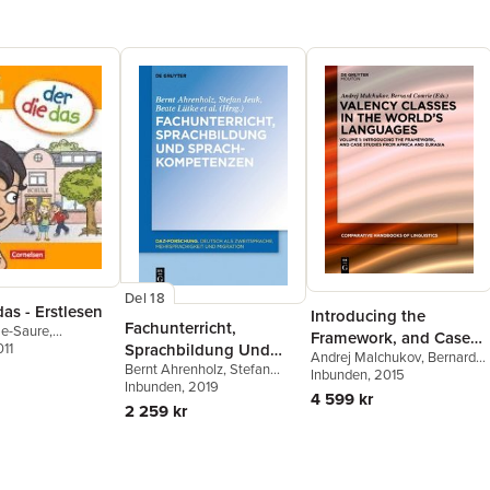
Del 18
das - Erstlesen
Introducing the
Fachunterricht,
hle-Saure
,
Framework, and Case
Sprachbildung Und
e Foster
011
,
Petra
Andrej Malchukov
,
Bernard
Studies from Africa and
Marlies Koenen
,
Bernt Ahrenholz
,
Stefan
Sprachkompetenzen
Comrie
Inbunden
, 2015
Eurasia
öder
,
Simone
Jeuk
Inbunden
,
Beate Lütke
, 2019
,
Jennifer
4 599 kr
tje Sinemus
,
Paetsch
,
Heike Roll
2 259 kr
uk
,
Antje Sinemus
,
Strozyk