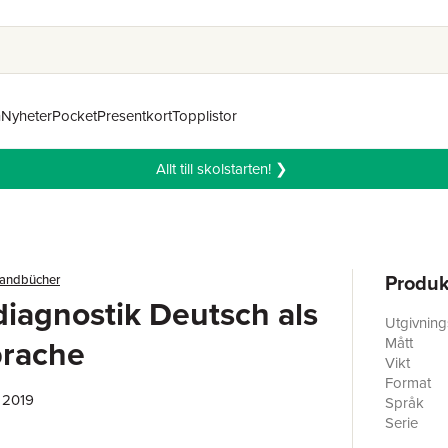
n
Nyheter
Pocket
Presentkort
Topplistor
Allt till skolstarten! ❯
Produk
andbücher
iagnostik Deutsch als
Utgivnin
prache
Mått
Vikt
Format
 2019
Språk
Serie
Antal sid