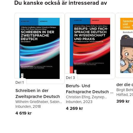
Du kanske också är intresserad av
Del 3
Del 1
der die 
Berufs- Und
Birgit Be
Schreiben in der
Fachsprache Deutsch in
Heidelind
Häftad
, 2
Zweitsprache Deutsch
Christian Efing
,
Zeynep
Wissenschaft Und
Hubbert
,
399 kr
Wilhelm Grießhaber
,
Sabine
Kalkavan-Aydın
Inbunden
, 2023
PRAXIS
Kathrin R
Schmölzer-Eibinger
Inbunden
, 2018
,
Heike
4 269 kr
Schick
,
An
Roll
,
Karen Schramm
4 619 kr
Stefan Je
Krystyna 