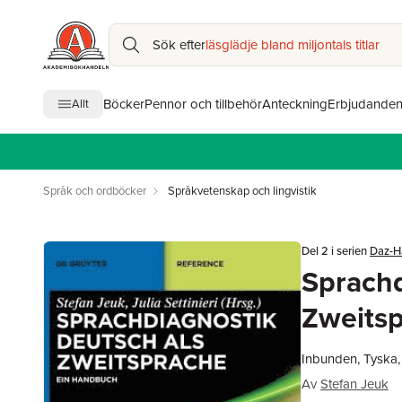
Sök efter
läsglädje bland miljontals titlar
Böcker
Pennor och tillbehör
Anteckning
Erbjudande
Allt
Språk och ordböcker
Språkvetenskap och lingvistik
Del 2 i serien
Daz-H
Sprachd
Zweits
Inbunden, Tyska,
Av
Stefan Jeuk