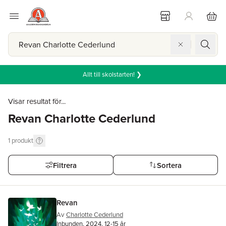
Allt till skolstarten! ❯
Visar resultat för...
Revan Charlotte Cederlund
1
produkt
Filtrera
Sortera
Revan
Av
Charlotte Cederlund
Inbunden, 2024, 12-15 år