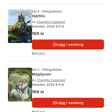
Del 4 - Tvillingvärlden
Hjärtlös
Av
Charlotte Cederlund
Inbunden, 2024, 6-9 år
169 kr
Lägg i varukorg
Skickas
Del 3 - Tvillingvärlden
Magitjuven
Av
Charlotte Cederlund
Inbunden, 2024, 6-9 år
169 kr
Lägg i varukorg
Skickas