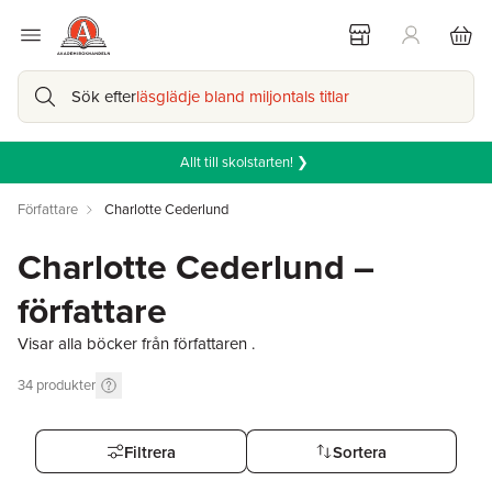
Sök efter
läsglädje bland miljontals titlar
Allt till skolstarten! ❯
Författare
Charlotte Cederlund
Charlotte Cederlund –
författare
Visar alla böcker från författaren .
34
produkter
Filtrera
Sortera