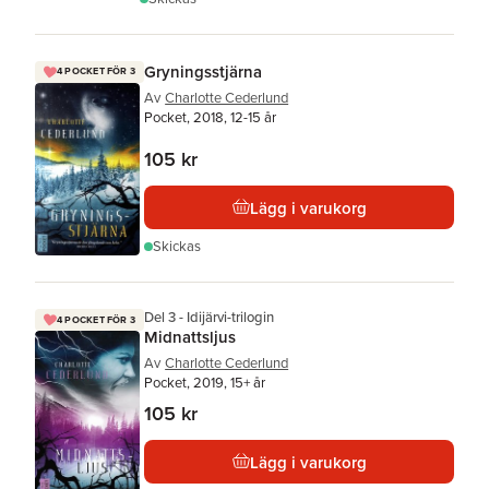
Gryningsstjärna
4 POCKET FÖR 3
Av
Charlotte Cederlund
Pocket, 2018, 12-15 år
105 kr
Lägg i varukorg
Skickas
Del 3 - Idijärvi-trilogin
4 POCKET FÖR 3
Midnattsljus
Av
Charlotte Cederlund
Pocket, 2019, 15+ år
105 kr
Lägg i varukorg