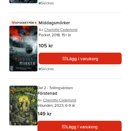
Skickas
Middagsmörker
4 POCKET FÖR 3
Av
Charlotte Cederlund
Pocket, 2018, 15+ år
105 kr
Lägg i varukorg
Skickas
Del 2 - Tvillingvärlden
Förstenad
Av
Charlotte Cederlund
Inbunden, 2023, 6-9 år
149 kr
Lägg i varukorg