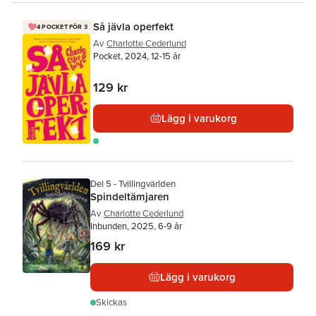
Så jävla operfekt
4 POCKET FÖR 3
Av
Charlotte Cederlund
Pocket, 2024, 12-15 år
129 kr
Lägg i varukorg
Del 5 - Tvillingvärlden
Spindeltämjaren
Av
Charlotte Cederlund
Inbunden, 2025, 6-9 år
169 kr
Lägg i varukorg
Skickas