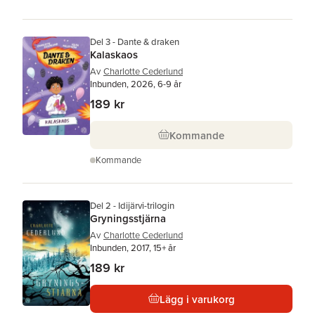
Del 3 - Dante & draken
Kalaskaos
Av
Charlotte Cederlund
Inbunden, 2026, 6-9 år
189 kr
Kommande
Kommande
Del 2 - Idijärvi-trilogin
Gryningsstjärna
Av
Charlotte Cederlund
Inbunden, 2017, 15+ år
189 kr
Lägg i varukorg