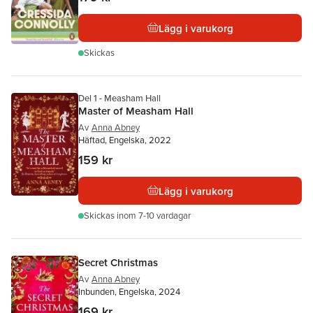
Lägg i varukorg
Skickas
Del 1 - Measham Hall
Master of Measham Hall
Av
Anna Abney
Häftad, Engelska, 2022
159 kr
Lägg i varukorg
Skickas
inom 7-10 vardagar
Secret Christmas
Av
Anna Abney
Inbunden, Engelska, 2024
169 kr