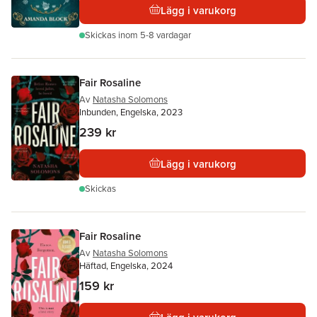
Lägg i varukorg
Skickas
inom 5-8 vardagar
Fair Rosaline
Av
Natasha Solomons
Inbunden, Engelska, 2023
239 kr
Lägg i varukorg
Skickas
Fair Rosaline
Av
Natasha Solomons
Häftad, Engelska, 2024
159 kr