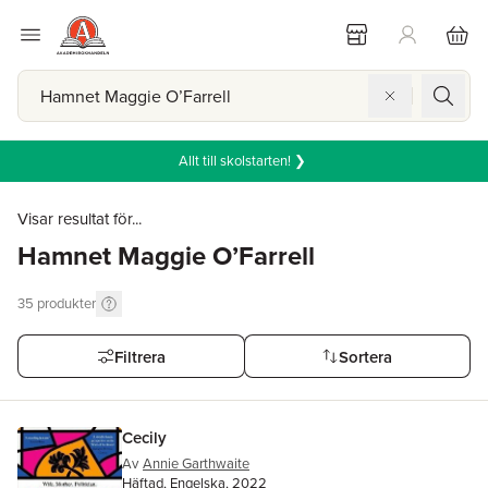
Allt till skolstarten! ❯
Visar resultat för...
Hamnet Maggie O’Farrell
35
produkter
Filtrera
Sortera
Cecily
Av
Annie Garthwaite
Häftad, Engelska, 2022