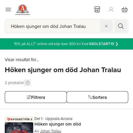
15% på ALLT* online vid köp över 300 kr! Kod
SKOLSTART15
❯
Visar resultat för...
Höken sjunger om död Johan Tralau
2
produkter
Filtrera
Sortera
Del 1 - Uppsala Arcana
4 POCKET FÖR 3
Höken sjunger om död
Av
Johan Tralau