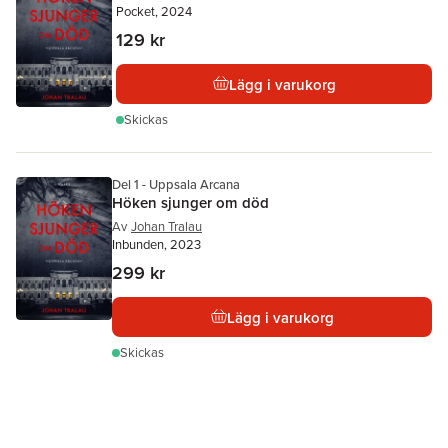
Pocket, 2024
129 kr
Lägg i varukorg
Skickas
Del 1 - Uppsala Arcana
Höken sjunger om död
Av
Johan Tralau
Inbunden, 2023
299 kr
Lägg i varukorg
Skickas