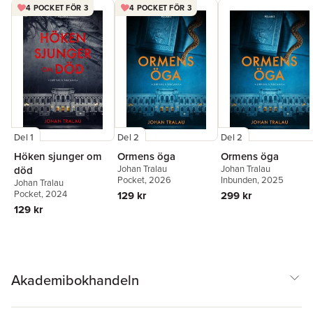
4 POCKET FÖR 3
4 POCKET FÖR 3
Del 1
Del 2
Del 2
Höken sjunger om
Ormens öga
Ormens öga
Johan Tralau
Johan Tralau
död
Pocket
, 2026
Inbunden
, 2025
Johan Tralau
Pocket
, 2024
129 kr
299 kr
129 kr
Akademibokhandeln