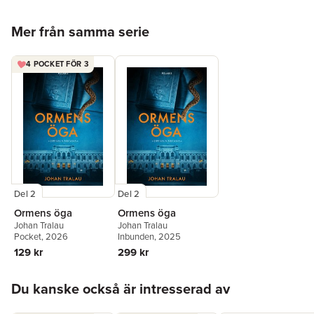
Hoppa över listan
Mer från samma serie
4 POCKET FÖR 3
Del 2
Del 2
Ormens öga
Ormens öga
Johan Tralau
Johan Tralau
Pocket
, 2026
Inbunden
, 2025
129 kr
299 kr
Hoppa över listan
Du kanske också är intresserad av