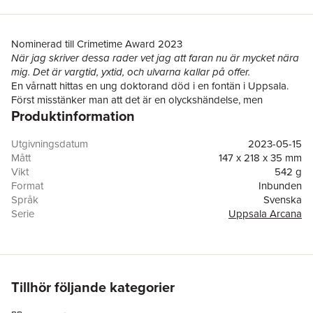
Nominerad till Crimetime Award 2023
När jag skriver dessa rader vet jag att faran nu är mycket nära
mig. Det är vargtid, yxtid, och ulvarna kallar på offer.
En vårnatt hittas en ung doktorand död i en fontän i Uppsala.
Först misstänker man att det är en olyckshändelse, men
Produktinformation
kriminalinspektör Erika Lönnroth är tveksam.
Sebastian Grimner, nybliven änkling och ensamstående pappa,
är den som hittar offret. Han känner väl igen doktoranden Kim
Utgivningsdatum
2023-05-15
eftersom han är forskare på samma litteraturvetenskapliga
Mått
147 x 218 x 35 mm
institution. Det visar sig snart att offrets avhandling om 1600-
Vikt
542 g
talsförfattaren och vetenskapsmannen Olof Rudbeck har
Format
Inbunden
betydelse för fallet.
Språk
Svenska
När ytterligare en person på institutionen hittas död står det
Serie
Uppsala Arcana
klart att en mördare går lös. I jakten på den skyldige kämpar
Antal sidor
409
Erika och Sebastian mot tiden och mot rykten som börjar
Förlag
Bokförlaget Polaris
spridas om rituella människooffer. Kan det ligga något i Kims
ISBN
9789189713369
paranoida fantasier om ett uråldrigt sällskap som i det fördolda
styr på universitetet?
Tillhör följande kategorier
Höken sjunger om död
är den första boken om Erika Lönnroth
och Sebastian Grimner. Det är
Johan Tralau
s debut som