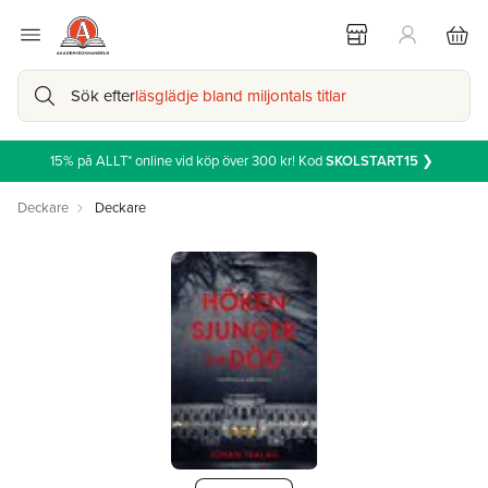
Sök efter
läsglädje bland miljontals titlar
15% på ALLT* online vid köp över 300 kr! Kod
SKOLSTART15
❯
Deckare
Deckare