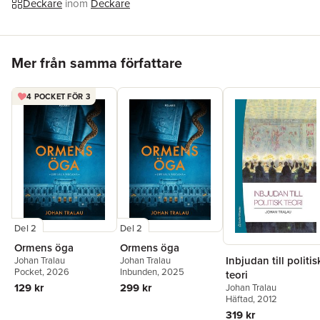
Deckare
inom
Deckare
skönlitterär författare.
"Mycket svår att lägga ifrån sig för onödiga sysslor som sömn,
Hoppa över listan
mat och andra förpliktelser."
Lotta Olsson, DN
Mer från samma författare
"Suverän pusselgåta i akademisk miljö."
Fokus
4 POCKET FÖR 3
Del 2
Del 2
Ormens öga
Ormens öga
Inbjudan till politis
Johan Tralau
Johan Tralau
Pocket
, 2026
Inbunden
, 2025
teori
129 kr
299 kr
Johan Tralau
Häftad
, 2012
319 kr