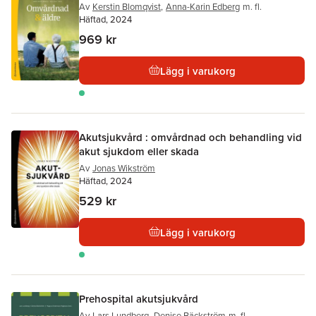
Av
Kerstin Blomqvist
,
Anna-Karin Edberg
m. fl.
Häftad, 2024
969 kr
Lägg i varukorg
Akutsjukvård : omvårdnad och behandling vid
akut sjukdom eller skada
Av
Jonas Wikström
Häftad, 2024
529 kr
Lägg i varukorg
Prehospital akutsjukvård
Av
Lars Lundberg
,
Denise Bäckström
m. fl.