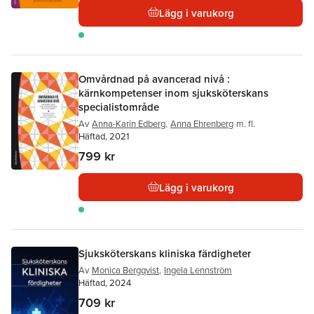
Lägg i varukorg
Omvårdnad på avancerad nivå :
kärnkompetenser inom sjuksköterskans
specialistområde
Av
Anna-Karin Edberg
,
Anna Ehrenberg
m. fl.
Häftad, 2021
799 kr
Lägg i varukorg
Sjuksköterskans kliniska färdigheter
Av
Monica Bergqvist
,
Ingela Lennström
Häftad, 2024
709 kr