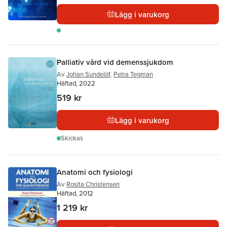
Lägg i varukorg
Palliativ vård vid demenssjukdom
Av
Johan Sundelöf
,
Petra Tegman
Häftad, 2022
519 kr
Lägg i varukorg
Skickas
Anatomi och fysiologi
Av
Rosita Christensen
Häftad, 2012
1 219 kr