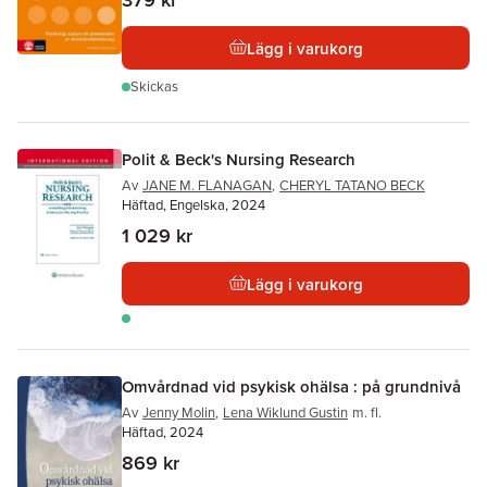
Lägg i varukorg
Skickas
Polit & Beck's Nursing Research
Av
JANE M. FLANAGAN
,
CHERYL TATANO BECK
Häftad, Engelska, 2024
1 029 kr
Lägg i varukorg
Omvårdnad vid psykisk ohälsa : på grundnivå
Av
Jenny Molin
,
Lena Wiklund Gustin
m. fl.
Häftad, 2024
869 kr