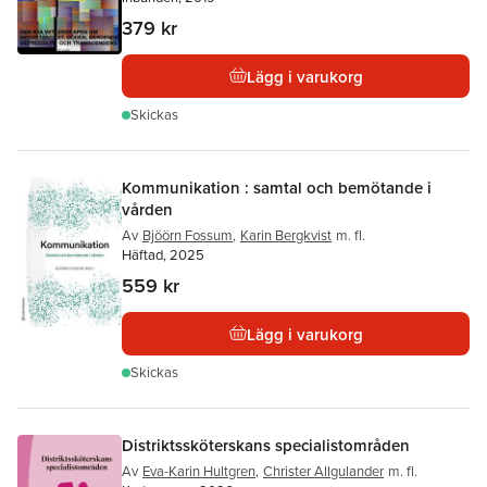
379 kr
Lägg i varukorg
Skickas
Kommunikation : samtal och bemötande i
vården
Av
Bjöörn Fossum
,
Karin Bergkvist
m. fl.
Häftad, 2025
559 kr
Lägg i varukorg
Skickas
Distriktssköterskans specialistområden
Av
Eva-Karin Hultgren
,
Christer Allgulander
m. fl.