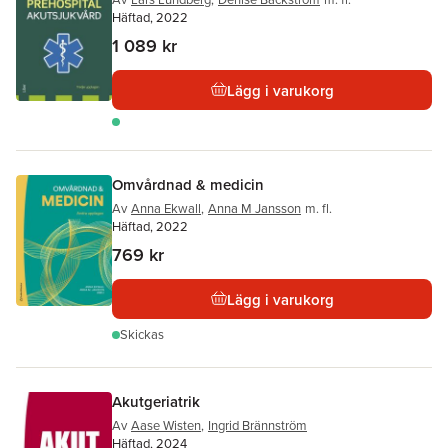
Häftad, 2022
1 089 kr
Lägg i varukorg
Omvårdnad & medicin
Av
Anna Ekwall
,
Anna M Jansson
m. fl.
Häftad, 2022
769 kr
Lägg i varukorg
Skickas
Akutgeriatrik
Av
Aase Wisten
,
Ingrid Brännström
Häftad, 2024