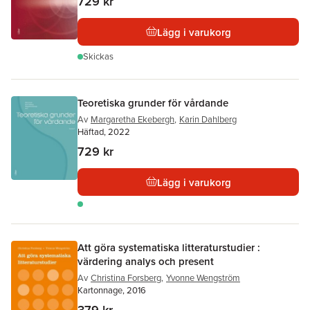
729 kr
Lägg i varukorg
Skickas
Teoretiska grunder för vårdande
Av
Margaretha Ekebergh
,
Karin Dahlberg
Häftad, 2022
729 kr
Lägg i varukorg
Att göra systematiska litteraturstudier :
värdering analys och present
Av
Christina Forsberg
,
Yvonne Wengström
Kartonnage, 2016
379 kr