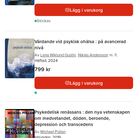
Lägg i varukorg
Skickas
Vårdande vid psykisk ohälsa : på avancerad
nivå
Av
Lena Wiklund Gustin
,
Niklas Andersson
m. fl.
Häftad, 2024
799 kr
Lägg i varukorg
Psykedelisk renässans : den nya vetenskapen
om medvetandet, döden, beroende,
depression och transcedens
Av
Michael Pollan
Inbunden, 2019