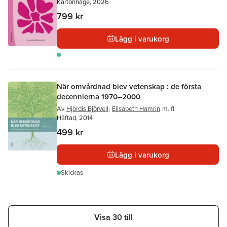
Kartonnage, 2026
799 kr
Lägg i varukorg
När omvårdnad blev vetenskap : de första
decennierna 1970–2000
Av
Hjördis Björvell
,
Elisabeth Hamrin
m. fl.
Häftad, 2014
499 kr
Lägg i varukorg
Skickas
Visa 30 till