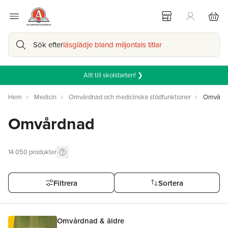
Sök efter
läsglädje bland miljontals titlar
Allt till skolstarten! ❯
Hem
Medicin
Omvårdnad och medicinska stödfunktioner
Omvård
Omvårdnad
14 050
produkter
Filtrera
Sortera
Omvårdnad & äldre