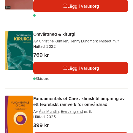
Lägg i varukorg
Omvårdnad & kirurgi
Av
Christine Kumlien
,
Jenny Lundmark Rystedt
m. fl.
Häftad, 2022
769 kr
Lägg i varukorg
Skickas
Fundamentals of Care : klinisk tillämpning av
ett teoretiskt ramverk för omvårdnad
Av
Åsa Muntlin
,
Eva Jangland
m. fl.
Häftad, 2025
399 kr