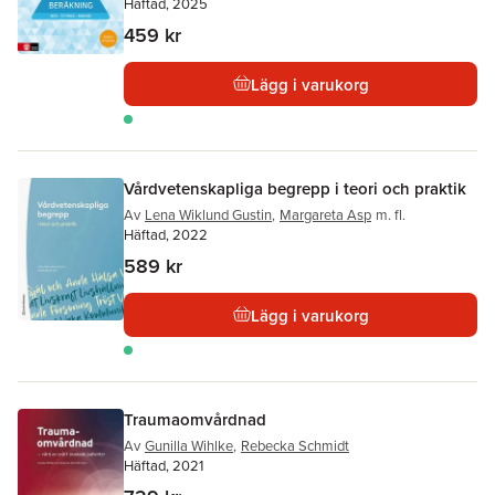
Häftad, 2025
459 kr
Lägg i varukorg
Vårdvetenskapliga begrepp i teori och praktik
Av
Lena Wiklund Gustin
,
Margareta Asp
m. fl.
Häftad, 2022
589 kr
Lägg i varukorg
Traumaomvårdnad
Av
Gunilla Wihlke
,
Rebecka Schmidt
Häftad, 2021