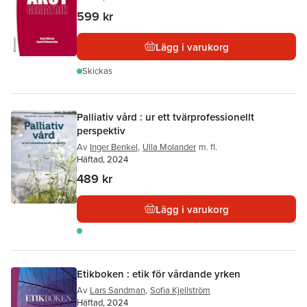
599 kr
Lägg i varukorg
Skickas
Palliativ vård : ur ett tvärprofessionellt
perspektiv
Av
Inger Benkel
,
Ulla Molander
m. fl.
Häftad, 2024
489 kr
Lägg i varukorg
Etikboken : etik för vårdande yrken
Av
Lars Sandman
,
Sofia Kjellström
Häftad, 2024