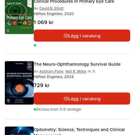
Clinical Procedures in Primary Eye Care
Av
David B. Elliott
Häftad, Engelska, 2020
1 069 kr
Lägg i varukorg
The Neuro-Ophthalmology Survival Guide
Av
Anthony Pane
,
Neil R. Miller
m. fl.
Häftad, Engelska, 2024
729 kr
Lägg i varukorg
Skickas
inom 5-8 vardagar
Optometry: Science, Techniques and Clinical