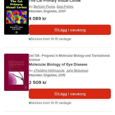
The Cat Primary Visual Cortex
Av
Bertram Payne
,
Alan Peters
Inbunden, Engelska, 2001
4 089 kr
Lägg i varukorg
Skickas
inom 10-15 vardagar
Del 134 - Progress in Molecular Biology and Translational
Science
Molecular Biology of Eye Disease
Av
J Fielding Hejtmancik
,
John Nickerson
Inbunden, Engelska, 2015
2 509 kr
Lägg i varukorg
Skickas
inom 10-15 vardagar