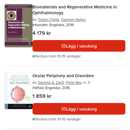
Biomaterials and Regenerative Medicine in
Ophthalmology
Av
Traian Chirila
,
Damien Harkin
Inbunden, Engelska, 2016
4 179 kr
Lägg i varukorg
Skickas
inom 10-15 vardagar
Ocular Periphery and Disorders
Av
Darlene A. Dartt
,
Peter Bex
m. fl.
Häftad, Engelska, 2016
1 859 kr
Lägg i varukorg
Skickas
inom 10-15 vardagar