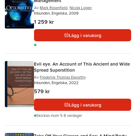
Management
Av
Mark Rosenfield
,
Nicola Logan
Inbunden, Engelska, 2009
1 259 kr
Lägg i varukorg
Evil eye. An Account of This Ancient and Wide
Spread Superstition
Av
Frederick Thomas Elworthy
Inbunden, Engelska, 2022
579 kr
Lägg i varukorg
Skickas
inom 5-8 vardagar
Take Off Your Glasses and See: A Mind/Body