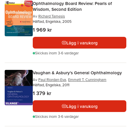
Ophthalmology Board Review: Pearls of
Wisdom, Second Edition
Av
Richard Tamesis
Häftad, Engelska, 2005
1 969 kr
Lägg i varukorg
Skickas
inom 3-6 vardagar
Vaughan & Asbury's General Ophthalmology
Av
Paul Riordan-Eva
,
Emmett T. Cunningham
Häftad, Engelska, 2011
1 379 kr
Lägg i varukorg
Skickas
inom 3-6 vardagar