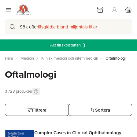
Sök efter
läsglädje bland miljontals titlar
Allt till skolstarten! ❯
Hem
Medicin
Klinisk medicin och internmedicin
Oftalmologi
Oftalmologi
3 728
produkter
Filtrera
Sortera
Complex Cases in Clinical Ophthalmology