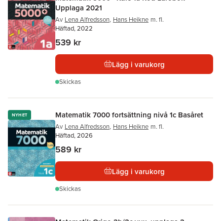
Upplaga 2021
Av
Lena Alfredsson
,
Hans Heikne
m. fl.
Häftad, 2022
539 kr
Lägg i varukorg
Skickas
Matematik 7000 fortsättning nivå 1c Basåret
NYHET
Av
Lena Alfredsson
,
Hans Heikne
m. fl.
Häftad, 2026
589 kr
Lägg i varukorg
Skickas