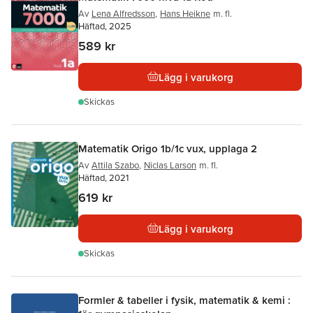
Av
Lena Alfredsson
,
Hans Heikne
m. fl.
Häftad, 2025
589 kr
Lägg i varukorg
Skickas
Matematik Origo 1b/1c vux, upplaga 2
Av
Attila Szabo
,
Niclas Larson
m. fl.
Häftad, 2021
619 kr
Lägg i varukorg
Skickas
Formler & tabeller i fysik, matematik & kemi :