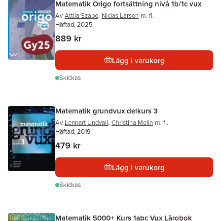
Matematik Origo fortsättning nivå 1b/1c vux
Av
Attila Szabo
,
Niclas Larson
m. fl.
Häftad, 2025
889 kr
Lägg i varukorg
Skickas
Matematik grundvux delkurs 3
Av
Lennart Undvall
,
Christina Melin
m. fl.
Häftad, 2019
479 kr
Lägg i varukorg
Skickas
Matematik 5000+ Kurs 1abc Vux Lärobok