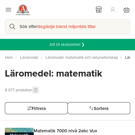
Sök efter
läsglädje bland miljontals titlar
Allt till skolstarten! ❯
Hem
Läromedel
Läromedel: matematik och naturvetenskap
Lärom
Läromedel: matematik
8 077
produkter
Filtrera
Sortera
Matematik 7000 nivå 2abc Vux