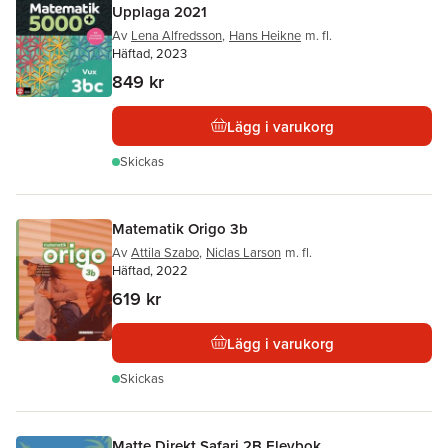
Upplaga 2021
Av
Lena Alfredsson
,
Hans Heikne
m. fl.
Häftad, 2023
849 kr
Lägg i varukorg
Skickas
Matematik Origo 3b
Av
Attila Szabo
,
Niclas Larson
m. fl.
Häftad, 2022
619 kr
Lägg i varukorg
Skickas
Matte Direkt Safari 2B Elevbok