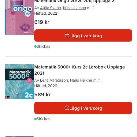
Matematik Origo 2b/2c vux, upplaga 2
Av
Attila Szabo
,
Niclas Larson
m. fl.
Häftad, 2022
619 kr
Lägg i varukorg
Skickas
Matematik 5000+ Kurs 2c Lärobok Upplaga
2021
Av
Lena Alfredsson
,
Hans Heikne
m. fl.
Häftad, 2022
589 kr
Lägg i varukorg
Skickas