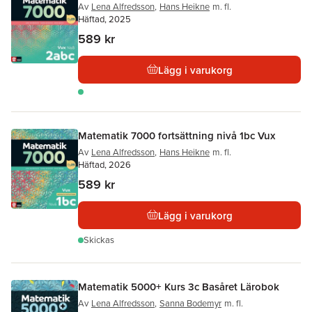
Av
Lena Alfredsson
,
Hans Heikne
m. fl.
Häftad, 2025
589 kr
Lägg i varukorg
Matematik 7000 fortsättning nivå 1bc Vux
Av
Lena Alfredsson
,
Hans Heikne
m. fl.
Häftad, 2026
589 kr
Lägg i varukorg
Skickas
Matematik 5000+ Kurs 3c Basåret Lärobok
Av
Lena Alfredsson
,
Sanna Bodemyr
m. fl.