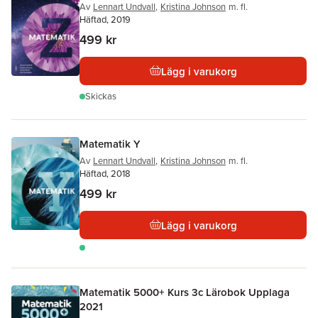
Av
Lennart Undvall
,
Kristina Johnson
m. fl.
Häftad, 2019
499 kr
Lägg i varukorg
Skickas
Matematik Y
Av
Lennart Undvall
,
Kristina Johnson
m. fl.
Häftad, 2018
499 kr
Lägg i varukorg
Matematik 5000+ Kurs 3c Lärobok Upplaga
2021