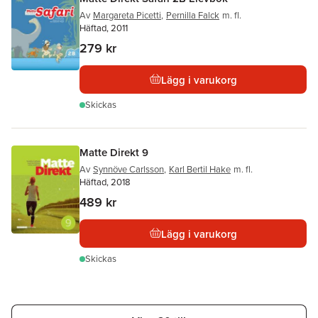
Av
Margareta Picetti
,
Pernilla Falck
m. fl.
Häftad, 2011
279 kr
Lägg i varukorg
Skickas
Matte Direkt 9
Av
Synnöve Carlsson
,
Karl Bertil Hake
m. fl.
Häftad, 2018
489 kr
Lägg i varukorg
Skickas