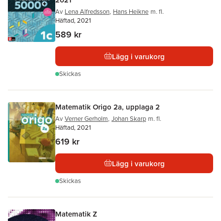
Av
Lena Alfredsson
,
Hans Heikne
m. fl.
Häftad, 2021
589 kr
Lägg i varukorg
Skickas
Matematik Origo 2a, upplaga 2
Av
Verner Gerholm
,
Johan Skarp
m. fl.
Häftad, 2021
619 kr
Lägg i varukorg
Skickas
Matematik Z