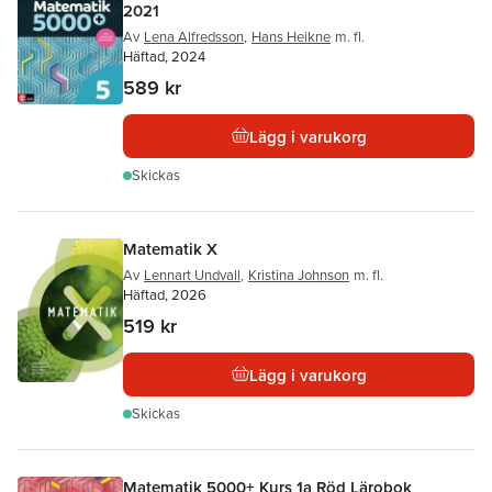
2021
Av
Lena Alfredsson
,
Hans Heikne
m. fl.
Häftad, 2024
589 kr
Lägg i varukorg
Skickas
Matematik X
Av
Lennart Undvall
,
Kristina Johnson
m. fl.
Häftad, 2026
519 kr
Lägg i varukorg
Skickas
Matematik 5000+ Kurs 1a Röd Lärobok