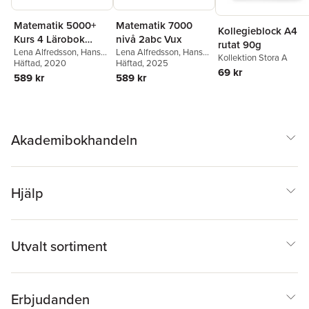
Matematik 5000+
Matematik 7000
Kollegieblock A4
Kurs 4 Lärobok
nivå 2abc Vux
rutat 90g
Upplaga 2021
Lena Alfredsson
,
Hans
Lena Alfredsson
,
Hans
Kollektion Stora A
Heikne
Häftad
, 2020
Heikne
Häftad
, 2025
,
Sanna Bodemyr
69 kr
589 kr
589 kr
Akademibokhandeln
Hjälp
Utvalt sortiment
Erbjudanden