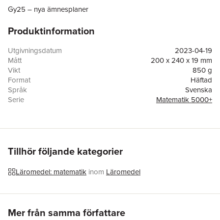
Gy25 – nya ämnesplaner
Produktinformation
Utgivningsdatum
2023-04-19
Mått
200 x 240 x 19 mm
Vikt
850 g
Format
Häftad
Språk
Svenska
Serie
Matematik 5000+
Antal sidor
384
Upplaga
1
Förlag
Natur & Kultur Läromedel och Akademi
ISBN
9789127463813
Miljömärkning
FSC
Tillhör följande kategorier
Läromedel: matematik
inom
Läromedel
Hoppa över listan
Mer från samma författare