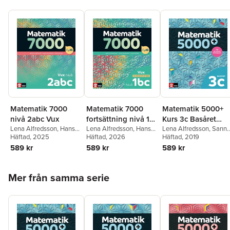
Matematik 7000
Matematik 7000
Matematik 5000+
nivå 2abc Vux
fortsättning nivå 1bc
Kurs 3c Basåret
Lena Alfredsson
,
Hans
Vux
Lena Alfredsson
,
Hans
Lärobok
Lena Alfredsson
,
Sann
Heikne
Häftad
, 2025
,
Sanna Bodemyr
Heikne
Häftad
, 2026
,
Sanna Bodemyr
Bodemyr
Häftad
, 2019
,
Hans Heikne
589 kr
589 kr
589 kr
Hoppa över listan
Mer från samma serie