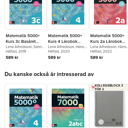
Matematik 5000+
Matematik 5000+
Matematik 5000+
Kurs 3c Basåret
Kurs 4 Lärobok
Kurs 2a Lärobok
Lärobok
Lena Alfredsson
,
Sanna
Upplaga 2021
Lena Alfredsson
,
Hans
Upplaga 2021
Lena Alfredsson
,
Hans
Bodemyr
Häftad
, 2019
,
Hans Heikne
Heikne
Häftad
, 2020
Heikne
Häftad
, 2022
,
Mathilda
Lennermo Selin
589 kr
589 kr
589 kr
Hoppa över listan
Du kanske också är intresserad av
KOLLEGIEBLOCK 3
FÖR 2