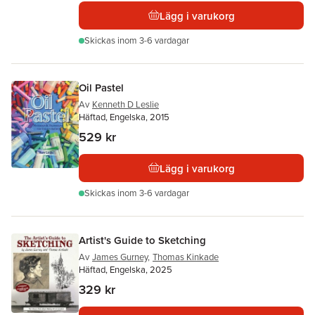
Lägg i varukorg
Skickas
inom 3-6 vardagar
Oil Pastel
Av
Kenneth D Leslie
Häftad, Engelska, 2015
529 kr
Lägg i varukorg
Skickas
inom 3-6 vardagar
Artist's Guide to Sketching
Av
James Gurney
,
Thomas Kinkade
Häftad, Engelska, 2025
329 kr