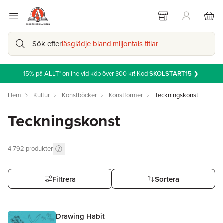
Sök efter
läsglädje bland miljontals titlar
15% på ALLT* online vid köp över 300 kr! Kod
SKOLSTART15
❯
Hem
Kultur
Konstböcker
Konstformer
Teckningskonst
Teckningskonst
4 792
produkter
Filtrera
Sortera
Drawing Habit