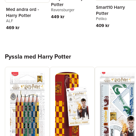
Potter
Smart10 Harry
Med andra ord -
Ravensburger
Potter
Harry Potter
449 kr
Peliko
ALF
409 kr
469 kr
Hoppa över listan
Pyssla med Harry Potter