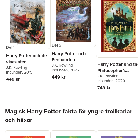
Del 5
Del 1
Harry Potter och
Harry Potter och de
Fenixorden
vises sten
Harry Potter and th
J.K. Rowling
J.K. Rowling
Philosopher’s
Inbunden
, 2022
Inbunden
, 2015
J.K. Rowling
Stone: MinaLima
449 kr
449 kr
Inbunden
, 2020
Edition
749 kr
Hoppa över listan
Magisk Harry Potter-fakta för yngre trollkarlar
och häxor