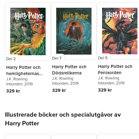
Del 5
Del 7
Del 2
Harry Potter och
Harry Potter och
Harry Potter och
Fenixorden
Dödsrelikerna
hemligheternas
J.K. Rowling
J.K. Rowling
J.K. Rowling
kammare
Inbunden
, 2019
Inbunden
, 2019
Inbunden
, 2019
329 kr
329 kr
329 kr
Hoppa över listan
Illustrerade böcker och specialutgåvor av
Harry Potter