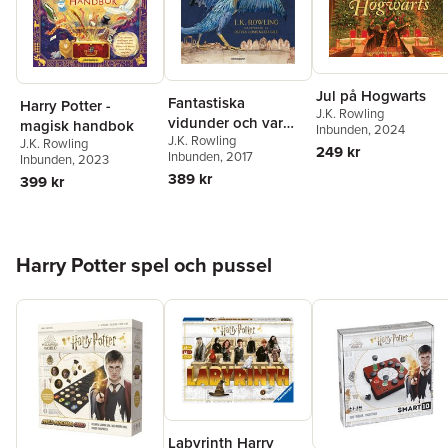
Jul på Hogwarts
Fantastiska
Harry Potter -
J.K. Rowling
vidunder och var
magisk handbok
Inbunden
, 2024
J.K. Rowling
man hittar dem
J.K. Rowling
249 kr
Inbunden
, 2017
Inbunden
, 2023
389 kr
399 kr
Hoppa över listan
Harry Potter spel och pussel
Labyrinth Harry