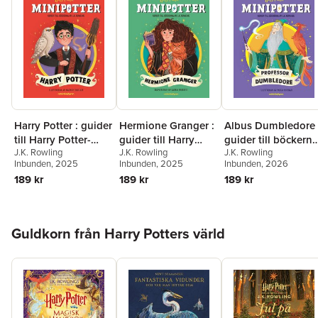
Harry Potter : guider
Hermione Granger :
Albus Dumbledore 
till Harry Potter-
guider till Harry
guider till böckerna
J.K. Rowling
J.K. Rowling
J.K. Rowling
böckerna av J.K.
Potter-böckerna av
av J.K. Rowling
Inbunden
, 2025
Inbunden
, 2025
Inbunden
, 2026
Rowling
J.K. Rowling
189 kr
189 kr
189 kr
Hoppa över listan
Guldkorn från Harry Potters värld