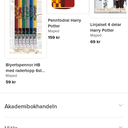
Pennfodral Harry
Linjalset 4 delar
Potter
Harry Potter
Maped
Maped
159 kr
69 kr
Blyertspennor HB
med radertopp 6st
Maped
Harry Potter
59 kr
Akademibokhandeln