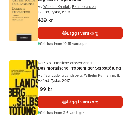
Av
Wilhelm Kamlah
,
Paul Lorenzen
Häftad, Tyska, 1996
439 kr
Lägg i varukorg
Skickas
inom 10-15 vardagar
Del 978 - Fröhliche Wissenschaft
Das moralische Problem der Selbsttötung
Av
Paul Ludwig Landsberg
,
Wilhelm Kamlah
m. fl.
Häftad, Tyska, 2017
199 kr
Lägg i varukorg
Skickas
inom 3-6 vardagar