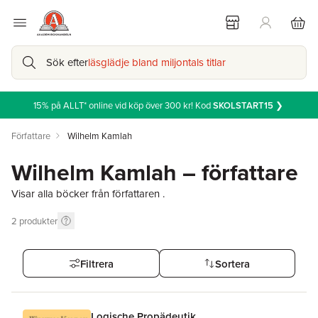
Sök efter
läsglädje bland miljontals titlar
15% på ALLT* online vid köp över 300 kr! Kod
SKOLSTART15
❯
Författare
Wilhelm Kamlah
Wilhelm Kamlah – författare
Visar alla böcker från författaren .
2
produkter
Filtrera
Sortera
Logische Propädeutik