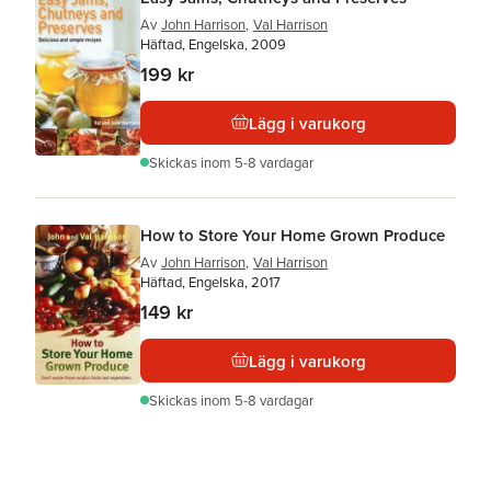
Av
John Harrison
,
Val Harrison
Häftad, Engelska, 2009
199 kr
Lägg i varukorg
Skickas
inom 5-8 vardagar
How to Store Your Home Grown Produce
Av
John Harrison
,
Val Harrison
Häftad, Engelska, 2017
149 kr
Lägg i varukorg
Skickas
inom 5-8 vardagar