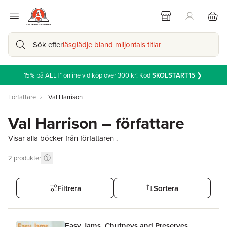
Sök efter
läsglädje bland miljontals titlar
15% på ALLT* online vid köp över 300 kr! Kod
SKOLSTART15
❯
Författare
Val Harrison
Val Harrison – författare
Visar alla böcker från författaren .
2
produkter
Filtrera
Sortera
Easy Jams, Chutneys and Preserves