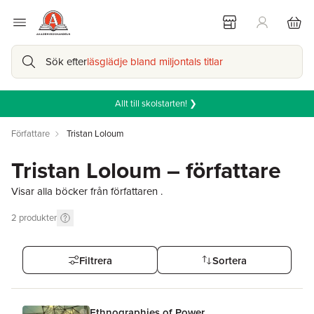
Sök efter
läsglädje bland miljontals titlar
Allt till skolstarten! ❯
Författare
Tristan Loloum
Tristan Loloum – författare
Visar alla böcker från författaren .
2
produkter
Filtrera
Sortera
Ethnographies of Power