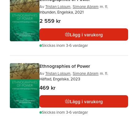
Av
Tristan Loloum
,
Simone Abram
m. fl.
Inbunden, Engelska, 2021
2 559 kr
Lägg i varukorg
Skickas
inom 3-6 vardagar
Ethnographies of Power
Av
Tristan Loloum
,
Simone Abram
m. fl.
Häftad, Engelska, 2023
469 kr
Lägg i varukorg
Skickas
inom 3-6 vardagar