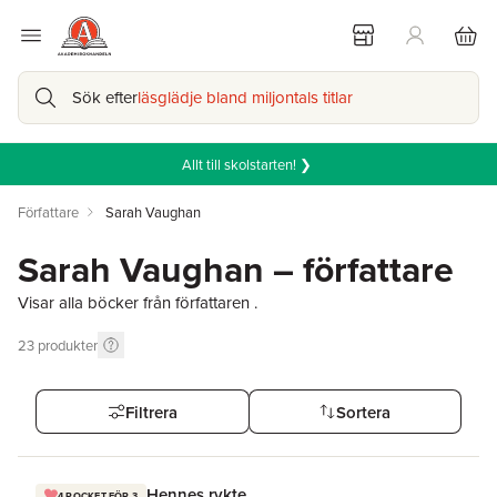
Sök efter
läsglädje bland miljontals titlar
Allt till skolstarten! ❯
Författare
Sarah Vaughan
Sarah Vaughan – författare
Visar alla böcker från författaren .
23
produkter
Filtrera
Sortera
Hennes rykte
4 POCKET FÖR 3