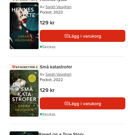
Av
Sarah Vaughan
Pocket, 2023
129 kr
Lägg i varukorg
Skickas
Små katastrofer
4 POCKET FÖR 3
Av
Sarah Vaughan
Pocket, 2022
129 kr
Lägg i varukorg
Skickas
Based on a True Story