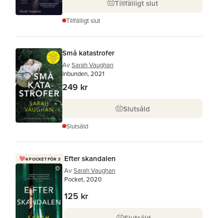
Tillfälligt slut
Tillfälligt slut
Små katastrofer
Av
Sarah Vaughan
Inbunden, 2021
249 kr
Slutsåld
Slutsåld
Efter skandalen
4 POCKET FÖR 3
Av
Sarah Vaughan
Pocket, 2020
125 kr
Slutsåld