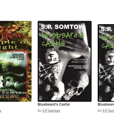
Bluebeard's Castle
Bluebeard
w
Av
S P Somtow
Av
S P So