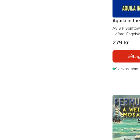
Aquila in th
Av
S P Somtow
Häftad, Engelsk
279 kr
Läg
Skickas
inom 