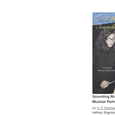
Sounding Bra
Musical Part
Av
S. P. Somto
Häftad, Engels