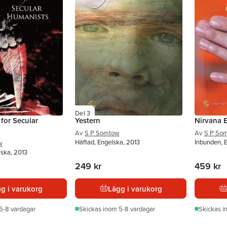
Del 3
 for Secular
Yestern
Nirvana 
Av
S P Somtow
Av
S P So
Häftad, Engelska, 2013
Inbunden, 
w
lska, 2013
249 kr
459 kr
g i varukorg
Lägg i varukorg
5-8 vardagar
Skickas
inom 5-8 vardagar
Skickas
i