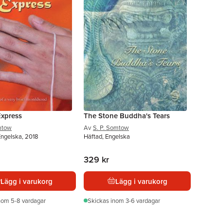
Express
The Stone Buddha's Tears
mtow
Av
S. P. Somtow
Engelska, 2018
Häftad, Engelska
329 kr
Lägg i varukorg
Lägg i varukorg
nom 5-8 vardagar
Skickas
inom 3-6 vardagar