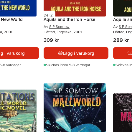
Del 2
e New World
Aquila and the Iron Horse
Aquila a
Av
S P Somtow
Av
S P So
a, 2001
Häftad, Engelska, 2001
Häftad, En
309 kr
289 kr
g i varukorg
Lägg i varukorg
5-8 vardagar
Skickas
inom 5-8 vardagar
Skickas
i