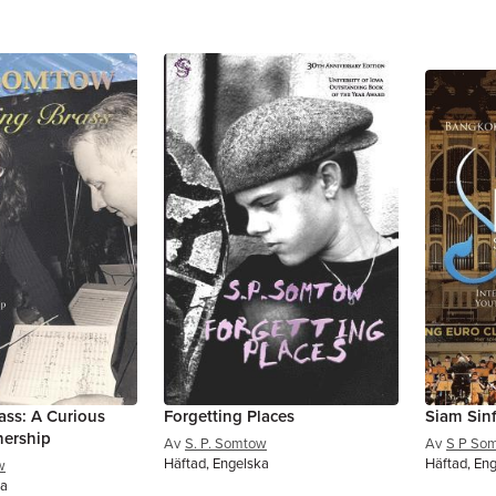
ss: A Curious
Forgetting Places
Siam Sinf
nership
Av
S. P. Somtow
Av
S P So
Häftad, Engelska
Häftad, En
w
ka