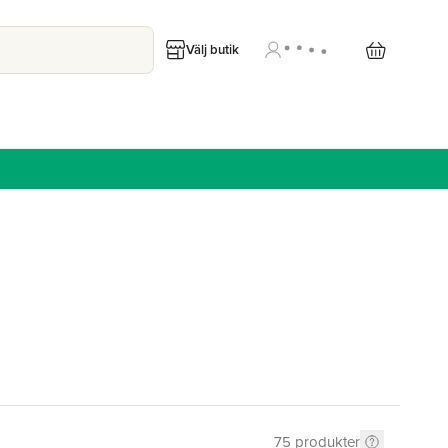
Välj butik
75
produkter