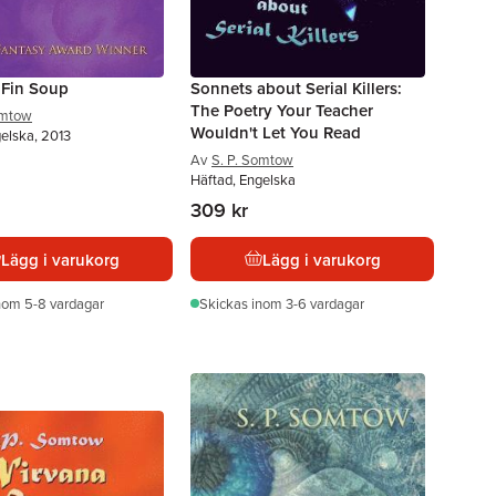
 Fin Soup
Sonnets about Serial Killers:
The Poetry Your Teacher
omtow
Wouldn't Let You Read
elska, 2013
Av
S. P. Somtow
Häftad, Engelska
309 kr
Lägg i varukorg
Lägg i varukorg
nom 5-8 vardagar
Skickas
inom 3-6 vardagar