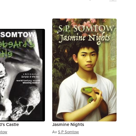
's Castle
Jasmine Nights
mtow
Av
S P Somtow