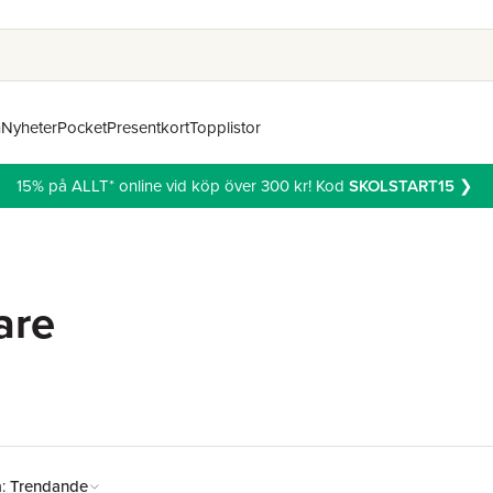
n
Nyheter
Pocket
Presentkort
Topplistor
15% på ALLT* online vid köp över 300 kr! Kod
SKOLSTART15
❯
are
å:
Trendande