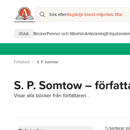
Sök efter
läsglädje bland miljontals titlar
Böcker
Pennor och tillbehör
Anteckning
Erbjudande
Allt
Författare
S. P. Somtow
S. P. Somtow – författ
Visar alla böcker från författaren .
Hoppa över filtreringsmeny
Sorterar p