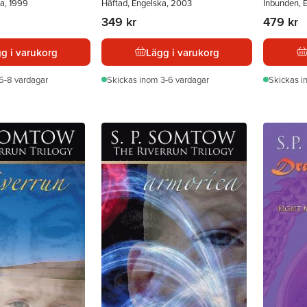
a, 1999
Häftad, Engelska, 2003
Inbunden, 
349 kr
479 kr
g i varukorg
Lägg i varukorg
5-8 vardagar
Skickas
inom 3-6 vardagar
Skickas
i