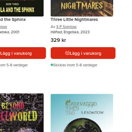
nd the Sphinx
Three Little Nightmares
mtow
Av
S P Somtow
gelska, 2001
Häftad, Engelska, 2023
329 kr
Lägg i varukorg
Lägg i varukorg
nom 5-8 vardagar
Skickas
inom 5-8 vardagar