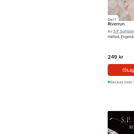
Del 1
Riverrun
Av
S P Somtow
Häftad, Engelsk
249 kr
Läg
Skickas
inom 