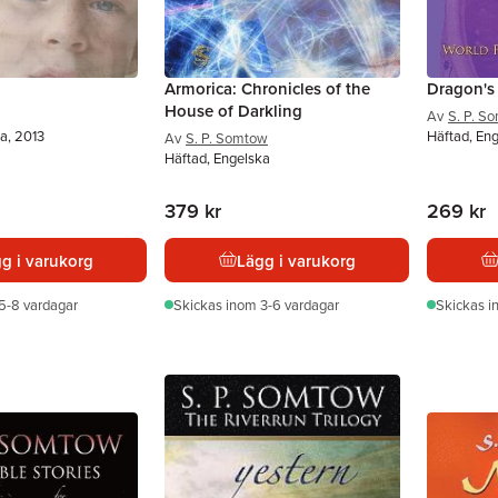
Armorica: Chronicles of the
Dragon's
House of Darkling
Av
S. P. S
a, 2013
Häftad, Eng
Av
S. P. Somtow
Häftad, Engelska
379 kr
269 kr
g i varukorg
Lägg i varukorg
5-8 vardagar
Skickas
inom 3-6 vardagar
Skickas
i