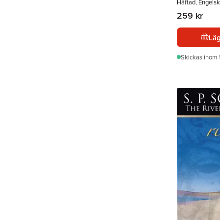
Häftad, Engelsk
259 kr
Läg
Skickas
inom 