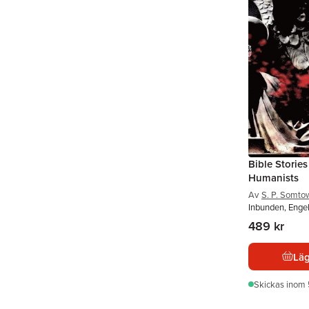
Bible Stories
Humanists
Av
S. P. Somto
Inbunden, Enge
489 kr
Läg
Skickas
inom 