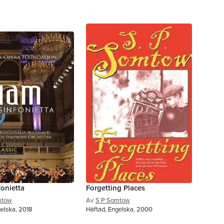
onietta
Forgetting Places
mtow
Av
S P Somtow
gelska, 2018
Häftad, Engelska, 2000