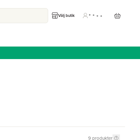
Välj butik
9
produkter