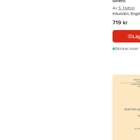
Ghent
Av
S. Hutton
Inbunden, Engel
719 kr
Läg
Skickas
inom 