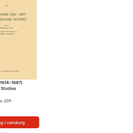
(1614–1687)
 Studies
a, 2011
g i varukorg