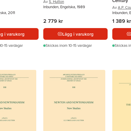
Century
Av
S. Hutton
Inbunden, Engelska, 1989
Av
A.P. Co
ska, 2011
Inbunden, 
2 779 kr
1 389 kr
g i varukorg
Lägg i varukorg
10-15 vardagar
Skickas
inom 10-15 vardagar
Skickas
i