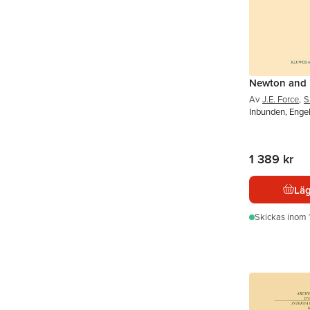
Newton and
Av
J.E. Force
,
S
Inbunden, Enge
1 389 kr
Läg
Skickas
inom 