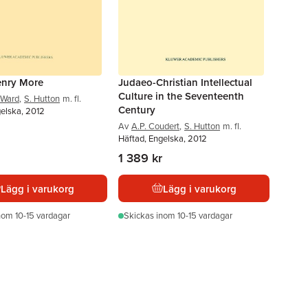
enry More
Judaeo-Christian Intellectual
Culture in the Seventeenth
 Ward
,
S. Hutton
m. fl.
Century
gelska, 2012
Av
A.P. Coudert
,
S. Hutton
m. fl.
Häftad, Engelska, 2012
1 389 kr
Lägg i varukorg
Lägg i varukorg
nom 10-15 vardagar
Skickas
inom 10-15 vardagar