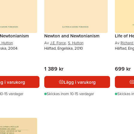
 Newtonianism
Newton and Newtonianism
Life of H
. Hutton
Av
J.E. Force
,
S. Hutton
Av
Richard
lska, 2004
Häftad, Engelska, 2010
Häftad, En
1 389 kr
699 kr
g i varukorg
Lägg i varukorg
10-15 vardagar
Skickas
inom 10-15 vardagar
Skickas
i