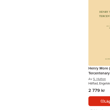
Henry More 
Tercentenary
Av
S. Hutton
Häftad, Engelsk
2 779 kr
Läg