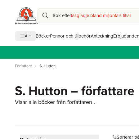
Sök efter
läsglädje bland miljontals titlar
Böcker
Pennor och tillbehör
Anteckning
Erbjudande
Allt
Författare
S. Hutton
S. Hutton – författare
Visar alla böcker från författaren .
Hoppa över filtreringsmeny
Sorterar p