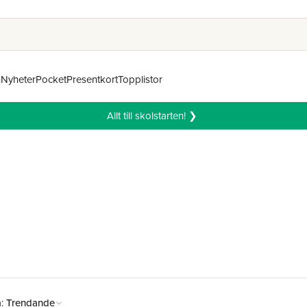
n
Nyheter
Pocket
Presentkort
Topplistor
Allt till skolstarten! ❯
å:
Trendande