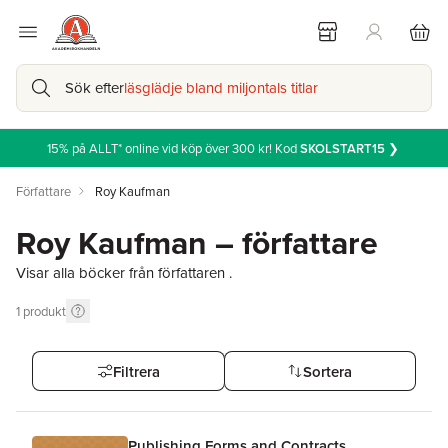
Sök efter
läsglädje bland miljontals titlar
15% på ALLT* online vid köp över 300 kr! Kod
SKOLSTART15
❯
Författare
Roy Kaufman
Roy Kaufman – författare
Visar alla böcker från författaren .
1
produkt
Filtrera
Sortera
Publishing Forms and Contracts