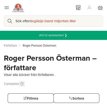
Sök efter
läsglädje bland miljontals titlar
Allt till skolstarten! ❯
Författare
Roger Persson Österman
Roger Persson Österman –
författare
Visar alla böcker från författaren .
3
produkter
Filtrera
Sortera