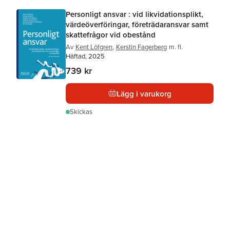
Personligt ansvar : vid likvidationsplikt,
värdeöverföringar, företrädaransvar samt
skattefrågor vid obestånd
Av
Kent Löfgren
,
Kerstin Fagerberg
m. fl.
Häftad, 2025
739 kr
Lägg i varukorg
Skickas