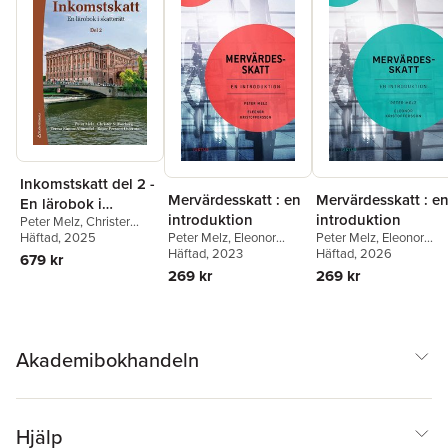
Inkomstskatt del 2 -
Mervärdesskatt : e
Mervärdesskatt : en
En lärobok i
introduktion
introduktion
Peter Melz
,
Christer
skatterätt
Peter Melz
,
Eleonor
Silfverberg
Häftad
, 2025
,
Teresa
Peter Melz
,
Eleonor
Kristoffersson
Häftad
, 2026
Simon-Almendal
,
Roger
Kristoffersson
Häftad
, 2023
679 kr
Persson Österman
269 kr
269 kr
Akademibokhandeln
Hjälp