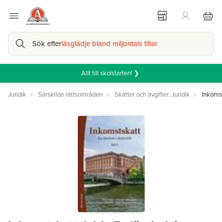
Sök efter
läsglädje bland miljontals titlar
Allt till skolstarten! ❯
Juridik
Särskilda rättsområden
Skatter och avgifter: Juridik
Inkoms