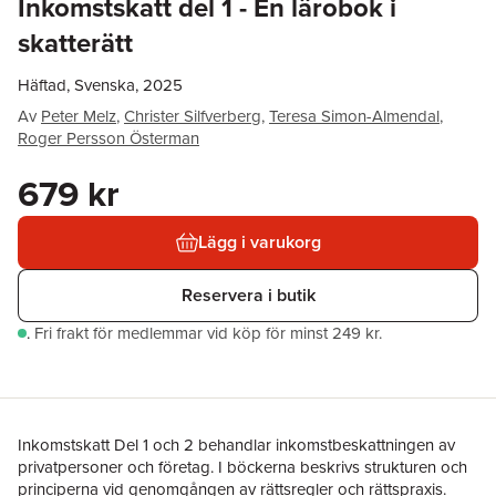
Inkomstskatt del 1 - En lärobok i
skatterätt
Häftad, Svenska, 2025
Av
Peter Melz
,
Christer Silfverberg
,
Teresa Simon-Almendal
,
Roger Persson Österman
679 kr
Lägg i varukorg
Reservera i butik
.
Fri frakt för medlemmar vid köp för minst 249 kr.
Inkomstskatt Del 1 och 2 behandlar inkomstbeskattningen av
privat­personer och företag. I böckerna beskrivs strukturen och
principerna vid genomgången av rättsregler och rättspraxis.