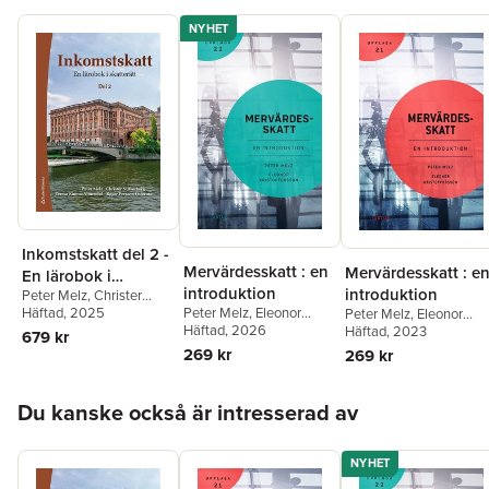
NYHET
Inkomstskatt del 2 -
Mervärdesskatt : en
Mervärdesskatt : e
En lärobok i
introduktion
introduktion
Peter Melz
,
Christer
skatterätt
Peter Melz
,
Eleonor
Silfverberg
Häftad
, 2025
,
Teresa
Peter Melz
,
Eleonor
Kristoffersson
Häftad
, 2026
Simon-Almendal
,
Roger
Kristoffersson
Häftad
, 2023
679 kr
Persson Österman
269 kr
269 kr
Hoppa över listan
Du kanske också är intresserad av
NYHET