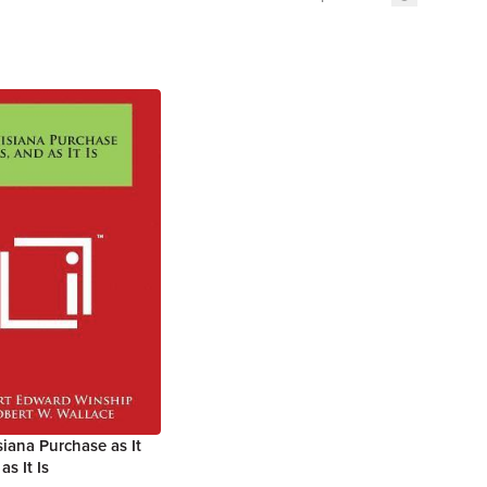
iana Purchase as It
as It Is