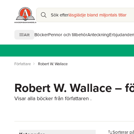
Sök efter
läsglädje bland miljontals titlar
Böcker
Pennor och tillbehör
Anteckning
Erbjudande
Allt
Författare
Robert W. Wallace
Robert W. Wallace – fö
Visar alla böcker från författaren .
Hoppa över filtreringsmeny
Sorterar p