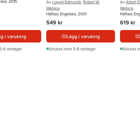
lska, 2015
Av
Lowell Edmunds
,
Robert W.
Av
Albert 
Wallace
Wallace
Häftad, Engelska, 2001
Häftad, En
549 kr
619 kr
g i varukorg
Lägg i varukorg
5-8 vardagar
Skickas
inom 5-8 vardagar
Skickas
i