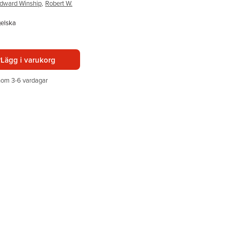
Edward Winship
,
Robert W.
gelska
Lägg i varukorg
nom 3-6 vardagar