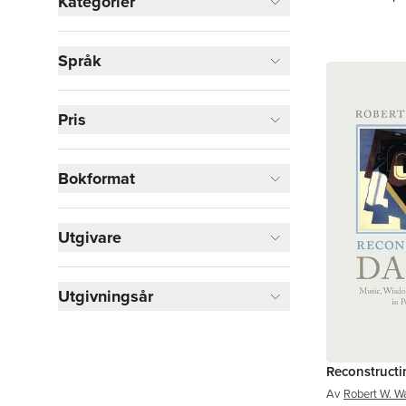
Kategorier
Böcker
Språk
Kultur
2
Skönlitteratur
2
Historia och arkeologi
1
Pris
Samhälle och politik
1
Visa fler
Bokformat
Visa fler
Utgivare
Utgivningsår
Reconstruct
Av
Robert W. W