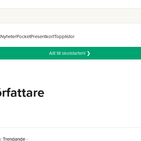
n
Nyheter
Pocket
Presentkort
Topplistor
Allt till skolstarten! ❯
rfattare
å:
Trendande