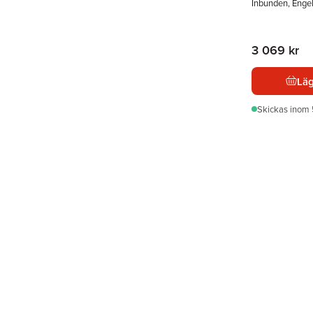
Inbunden, Enge
3 069 kr
Läg
Skickas
inom 