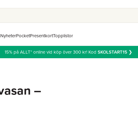
n
Nyheter
Pocket
Presentkort
Topplistor
15% på ALLT* online vid köp över 300 kr! Kod
SKOLSTART15
❯
ivasan –