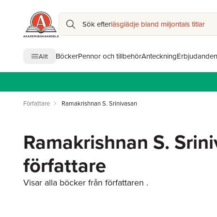
Sök efter
läsglädje bland miljontals titlar
Böcker
Pennor och tillbehör
Anteckning
Erbjudande
Allt
Författare
Ramakrishnan S. Srinivasan
Ramakrishnan S. Srin
författare
Visar alla böcker från författaren .