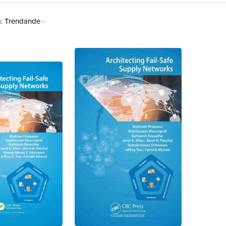
å:
Trendande