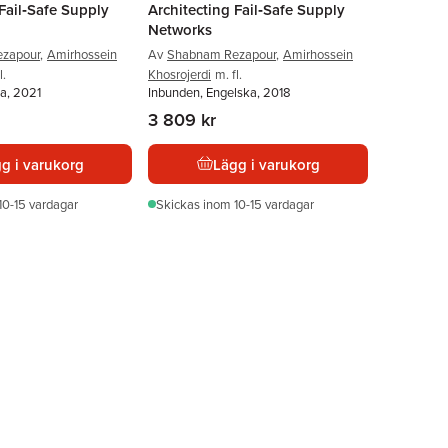
 Fail‐Safe Supply
Architecting Fail‐Safe Supply
Networks
zapour
,
Amirhossein
Av
Shabnam Rezapour
,
Amirhossein
l.
Khosrojerdi
m. fl.
a, 2021
Inbunden, Engelska, 2018
3 809 kr
g i varukorg
Lägg i varukorg
10-15 vardagar
Skickas
inom 10-15 vardagar