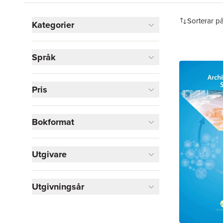
Hoppa över filtreringsmeny
Sorterar p
Kategorier
Böcker
Språk
Ekonomi och Ledarskap
2
Naturvetenskap och teknik
2
Pris
Visa fler
Visa fler
Bokformat
Utgivare
Utgivningsår