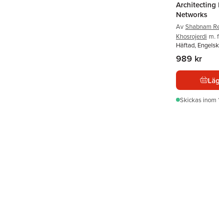
Architecting
Networks
Av
Shabnam Re
Khosrojerdi
m. f
Häftad, Engelsk
989 kr
Läg
Skickas
inom 