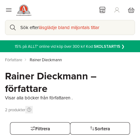
Sök efter
läsglädje bland miljontals titlar
15% på ALLT* online vid köp över 300 kr! Kod
SKOLSTART15
❯
Författare
Rainer Dieckmann
Rainer Dieckmann –
författare
Visar alla böcker från författaren .
2
produkter
Filtrera
Sortera