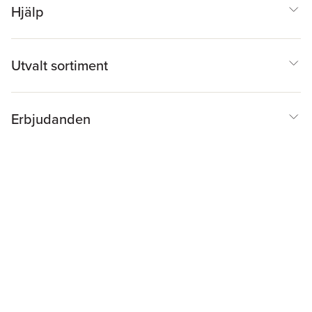
Hjälp
Utvalt sortiment
Erbjudanden
Inspiration & Tips
Akademibokhandeln
@
Cookies
Anpassa cookies
Integritetspolicy
Köpvillkor
Medlemsvillkor